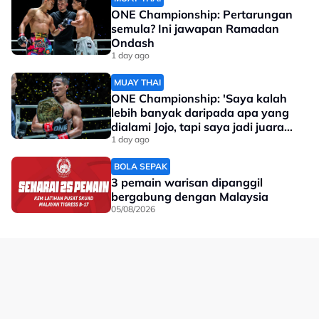
ONE Championship: Pertarungan
semula? Ini jawapan Ramadan
Ondash
1 day ago
MUAY THAI
ONE Championship: 'Saya kalah
lebih banyak daripada apa yang
dialami Jojo, tapi saya jadi juara
dunia'
1 day ago
BOLA SEPAK
3 pemain warisan dipanggil
bergabung dengan Malaysia
05/08/2026