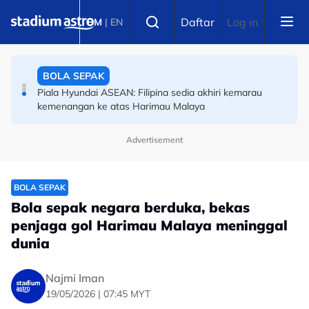
Skip to main content
Select language
BOLA SEPAK
Daftar
Log in
BM
|
EN
Piala Hyundai ASEAN: Filipina sedia akhiri kemarau
kemenangan ke atas Harimau Malaya
OLAHRAGA
9.94 saat! Tate Taylor muncul pelari pecut terpantas
remaja dunia
Advertisement
BOLA SEPAK
Bola sepak negara berduka, bekas
penjaga gol Harimau Malaya meninggal
dunia
Najmi Iman
19/05/2026 | 07:45 MYT