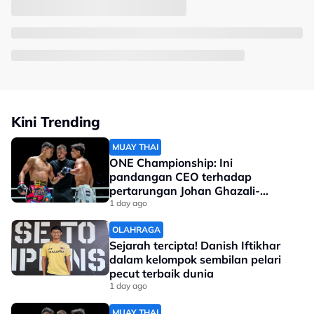
Kini Trending
MUAY THAI
ONE Championship: Ini
pandangan CEO terhadap
pertarungan Johan Ghazali-
Ramadan Ondash
1 day ago
OLAHRAGA
Sejarah tercipta! Danish Iftikhar
dalam kelompok sembilan pelari
pecut terbaik dunia
1 day ago
MUAY THAI