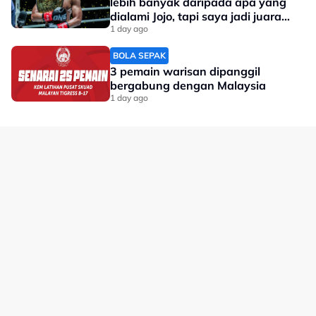
lebih banyak daripada apa yang
dialami Jojo, tapi saya jadi juara
dunia'
1 day ago
BOLA SEPAK
3 pemain warisan dipanggil
bergabung dengan Malaysia
1 day ago