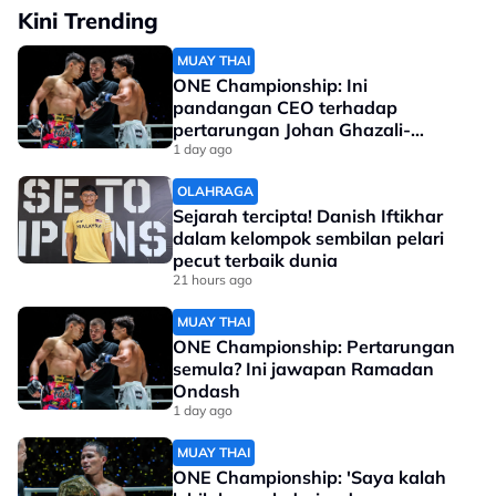
Kini Trending
MUAY THAI
ONE Championship: Ini
pandangan CEO terhadap
pertarungan Johan Ghazali-
Ramadan Ondash
1 day ago
OLAHRAGA
Sejarah tercipta! Danish Iftikhar
dalam kelompok sembilan pelari
pecut terbaik dunia
21 hours ago
MUAY THAI
ONE Championship: Pertarungan
semula? Ini jawapan Ramadan
Ondash
1 day ago
MUAY THAI
ONE Championship: 'Saya kalah