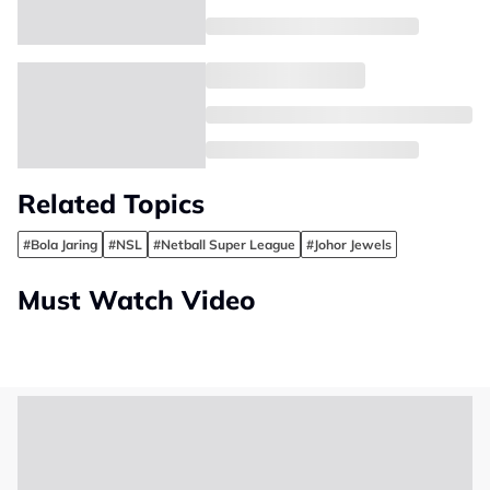
Related Topics
#Bola Jaring
#NSL
#Netball Super League
#Johor Jewels
Must Watch Video