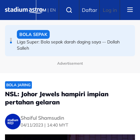
Skip to main content
BOLA SEPAK
Select language
Daftar
Log in
BM
|
EN
Bola sepak Korea Selatan goncang lagi, hiburan seks
sebagai santapan pengadil
BOLA SEPAK
Liga Super: Bola sepak darah daging saya -- Dollah
Salleh
Advertisement
BOLA JARING
NSL: Johor Jewels hampiri impian
pertahan gelaran
Shaiful Shamsudin
04/11/2023 | 14:40 MYT