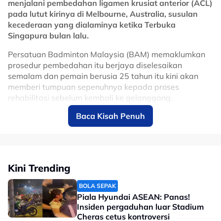
menjalani pembedahan ligamen krusiat anterior (ACL)
utama sukan permotoran dunia, selain terus
pada lutut kirinya di Melbourne, Australia, susulan
merancakkan ekonomi menerusi kemasukan pelancong
kecederaan yang dialaminya ketika Terbuka
dan penganjuran acara bertaraf antarabangsa di Litar
Singapura bulan lalu.
Antarabangsa Sepang.
Persatuan Badminton Malaysia (BAM) memaklumkan
No node context available.
prosedur pembedahan itu berjaya diselesaikan
Related Topics
semalam dan pemain berusia 25 tahun itu kini akan
memberi tumpuan sepenuhnya kepada proses
#motoGP
rehabilitasi sebelum kembali ke gelanggang.
Baca Kisah Penuh
Ee Wei melahirkan rasa syukur apabila pembedahan
berjalan lancar, selain menghargai sokongan yang
diterimanya daripada peminat, rakan seperjuangan
dan seluruh komuniti badminton sepanjang tempoh
sukar yang dilaluinya.
Kini Trending
“Saya lega kerana pembedahan berjalan dengan
BOLA SEPAK
lancar dan ingin mengucapkan terima kasih kepada
Piala Hyundai ASEAN: Panas!
semua atas sokongan serta doa yang diberikan. Ia
Insiden pergaduhan luar Stadium
amat bermakna buat saya. Fokus saya sekarang
Cheras cetus kontroversi