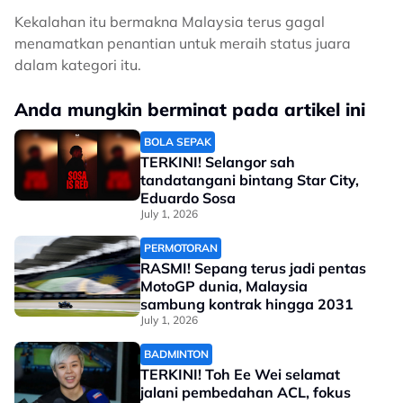
Kekalahan itu bermakna Malaysia terus gagal
menamatkan penantian untuk meraih status juara
dalam kategori itu.
Anda mungkin berminat pada artikel ini
BOLA SEPAK
TERKINI! Selangor sah
tandatangani bintang Star City,
Eduardo Sosa
July 1, 2026
PERMOTORAN
RASMI! Sepang terus jadi pentas
MotoGP dunia, Malaysia
sambung kontrak hingga 2031
July 1, 2026
BADMINTON
TERKINI! Toh Ee Wei selamat
jalani pembedahan ACL, fokus