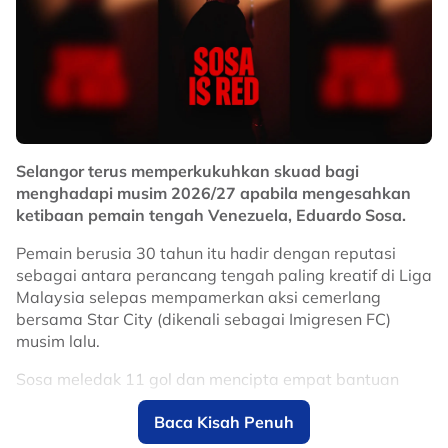
Selangor terus memperkukuhkan skuad bagi
menghadapi musim 2026/27 apabila mengesahkan
ketibaan pemain tengah Venezuela, Eduardo Sosa.
Pemain berusia 30 tahun itu hadir dengan reputasi
sebagai antara perancang tengah paling kreatif di Liga
Malaysia selepas mempamerkan aksi cemerlang
bersama Star City (dikenali sebagai Imigresen FC)
musim lalu.
Sosa meledak 11 gol dan mencipta empat bantuan
jaringan, sekali gus muncul antara pemain import
Baca Kisah Penuh
paling menyerlah dalam saingan domestik.