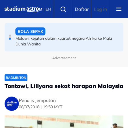
Skip to main content
BOLA SEPAK
Select language
Daftar
Log in
BM
|
EN
Penghormatan dunia kepada keluarga Messi atas
pemergian insan tersayang
BOLA SEPAK
Malawi, kejutan dalam kuartet negara Afrika ke Piala
Dunia Wanita
Advertisement
BADMINTON
Tontowi, Liliyana sekat harapan Malaysia
Penulis Jemputan
08/07/2018 | 19:59 MYT