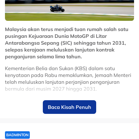
pentas Asia pada musim baharu.
No node context available.
Related Topics
Malaysia akan terus menjadi tuan rumah salah satu
pusingan Kejuaraan Dunia MotoGP di Litar
#Selangor
#bola sepak
Antarabangsa Sepang (SIC) sehingga tahun 2031,
selepas kerajaan meluluskan lanjutan kontrak
penganjuran selama lima tahun.
Kementerian Belia dan Sukan (KBS) dalam satu
kenyataan pada Rabu memaklumkan, Jemaah Menteri
telah meluluskan lanjutan perjanjian penganjuran
bermula dari musim 2027 hingga 2031.
Keputusan itu memastikan Malaysia terus kekal dalam
Baca Kisah Penuh
kalendar MotoGP, sekali gus mengukuhkan kedudukan
Sepang sebagai antara litar ikonik dalam kejuaraan
perlumbaan motosikal paling berprestij di dunia.
Litar Antarabangsa Sepang mula menjadi tuan rumah
BADMINTON