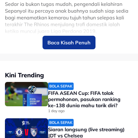
Kasut Bola Best
Sedar ia bukan tugas mudah, pengendali kelahiran
Sepanyol itu percaya anak buahnya sudah siap sedia
bagi menamatkan kemarau tujuh tahun selepas kali
Ringan, tahan lasak, padu. Kasut bola Adidas
terakhir The Rhinos menjulang trofi domestik ialah
berkualiti tinggi untuk setiap pemain.
ketika muncul juara Liga Perdana 2019.
Baca Kisah Penuh
Juan Torres sedia mempertaruhkan barisan terbaik
Tunggu Apa Lagi
Sabah ketika aksi final kedua di Likas tatkala
pasukannya bebas daripada isu kecederaan dan
penggantungan pemain.
Kini Trending
Dia turut mengakui peluang masih terbuka buat kedua-
dua pasukan sambil beri jaminan tuan rumah akan
No node context available.
BOLA SEPAK
berjuang habis-habisan demi menghadiahkan
Related Topics
FIFA ASEAN Cup: FIFA tolak
kejuaraan MFL Challenge Cup sulung kepada seluruh
permohonan, pasukan ranking
rakyat Sabah.
ke-138 dunia mahu tarik diri?
#MFL Challenge Cup
#Sabah
#Penang
1 day ago
Untuk rekod, ini merupakan final kedua Sabah musim
ini selepas turut beraksi dalam final Piala FA
BOLA SEPAK
menentang juara bertahan, Johor Darul Ta'zim (JDT)
Siaran langsung (live streaming)
Disember tahun lalu.
JDT vs Chelsea