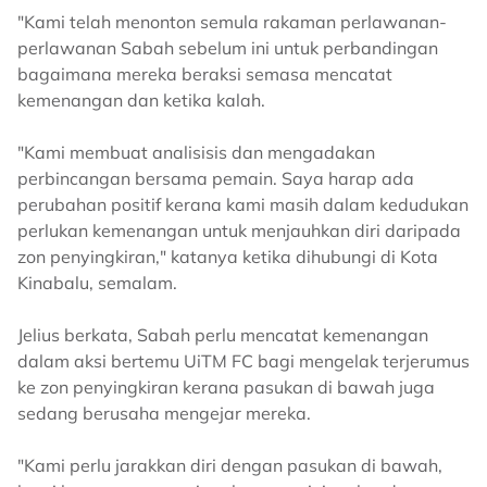
"Kami telah menonton semula rakaman perlawanan-
perlawanan Sabah sebelum ini untuk perbandingan
bagaimana mereka beraksi semasa mencatat
kemenangan dan ketika kalah.
"Kami membuat analisisis dan mengadakan
perbincangan bersama pemain. Saya harap ada
perubahan positif kerana kami masih dalam kedudukan
perlukan kemenangan untuk menjauhkan diri daripada
zon penyingkiran," katanya ketika dihubungi di Kota
Kinabalu, semalam.
Jelius berkata, Sabah perlu mencatat kemenangan
dalam aksi bertemu UiTM FC bagi mengelak terjerumus
ke zon penyingkiran kerana pasukan di bawah juga
sedang berusaha mengejar mereka.
"Kami perlu jarakkan diri dengan pasukan di bawah,