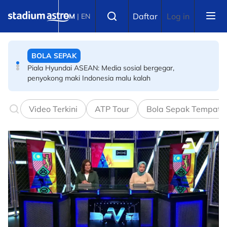
Skip to main content
BOLA SEPAK
Select language
Daftar
Log in
BM
|
EN
Piala Hyundai ASEAN: Media sosial bergegar,
penyokong maki Indonesia malu kalah
BOLA SEPAK
Bintang Piala Dunia 2026, pasukan ranking keempat
FIFA didakwa
Video Terkini
ATP Tour
Bola Sepak Tempata