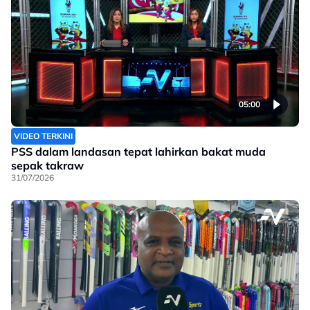
05:00
VIDEO TERKINI
PSS dalam landasan tepat lahirkan bakat muda
sepak takraw
31/07/2026