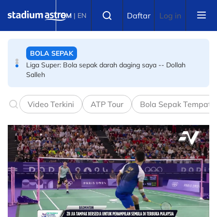
Skip to main content
BOLA SEPAK
Select language
Daftar
Log in
BM
|
EN
Liga Super: Bola sepak darah daging saya -- Dollah
Salleh
SUKAN ASIA
Dari Benut ke Aichi dan Nagoya
Video Terkini
ATP Tour
Bola Sepak Tempata