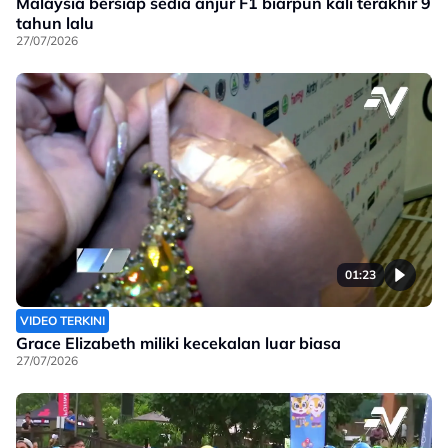
Malaysia bersiap sedia anjur F1 biarpun kali terakhir 9
tahun lalu
27/07/2026
01:23
VIDEO TERKINI
Grace Elizabeth miliki kecekalan luar biasa
27/07/2026