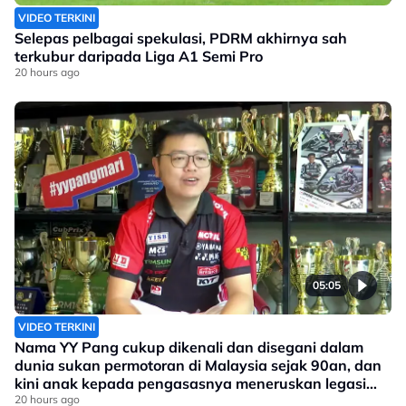
VIDEO TERKINI
Selepas pelbagai spekulasi, PDRM akhirnya sah
terkubur daripada Liga A1 Semi Pro
20 hours ago
05:05
VIDEO TERKINI
Nama YY Pang cukup dikenali dan disegani dalam
dunia sukan permotoran di Malaysia sejak 90an, dan
kini anak kepada pengasasnya meneruskan legasi
yang telah ditinggalkan
20 hours ago