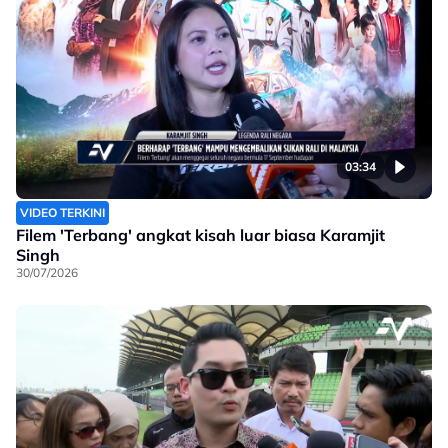
03:34
VIDEO TERKINI
Filem 'Terbang' angkat kisah luar biasa Karamjit
Singh
30/07/2026