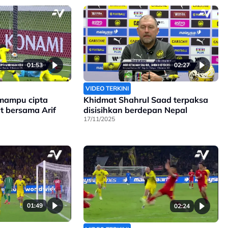
01:53
02:27
VIDEO TERKINI
mampu cipta
Khidmat Shahrul Saad terpaksa
t bersama Arif
disisihkan berdepan Nepal
17/11/2025
01:49
02:24