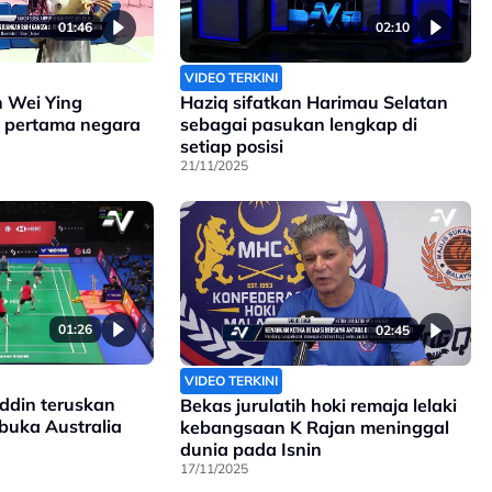
01:46
02:10
VIDEO TERKINI
 Wei Ying
Haziq sifatkan Harimau Selatan
 pertama negara
sebagai pasukan lengkap di
setiap posisi
21/11/2025
01:26
02:45
VIDEO TERKINI
uddin teruskan
Bekas jurulatih hoki remaja lelaki
buka Australia
kebangsaan K Rajan meninggal
dunia pada Isnin
17/11/2025