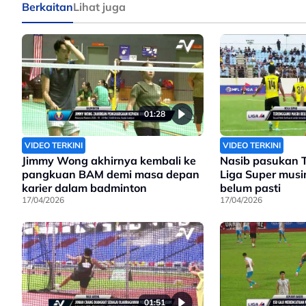
Berkaitan
Lihat juga
01:28
VIDEO TERKINI
VIDEO TERKINI
Jimmy Wong akhirnya kembali ke
Nasib pasukan 
pangkuan BAM demi masa depan
Liga Super mus
karier dalam badminton
belum pasti
17/04/2026
17/04/2026
01:51