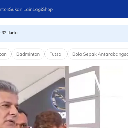
nton
Sukan Lain
Lagi
Shop
e-32 dunia
asukan ranking ke-138 dunia mahu tarik diri?
tan
Badminton
Futsal
Bola Sepak Antarabangs