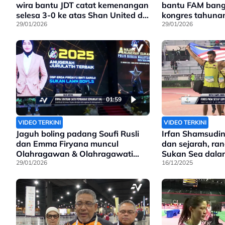
wira bantu JDT catat kemenangan
bantu FAM bang
selesa 3-0 ke atas Shan United di
kongres tahuna
SSI
29/01/2026
29/01/2026
01:59
VIDEO TERKINI
VIDEO TERKINI
Jaguh boling padang Soufi Rusli
Irfan Shamsudin 
dan Emma Firyana muncul
dan sejarah, ra
Olahragawan & Olahragawati
Sukan Sea dala
PDRM 2025
29/01/2026
cakera
16/12/2025