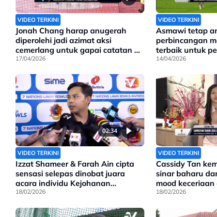
VIDEO TERKINI
VIDEO TERKINI
Jonah Chang harap anugerah
Asmawi tetap a
diperolehi jadi azimat aksi
perbincangan me
cemerlang untuk gapai catatan 19
terbaik untuk pe
meter di Sukan Asia
17/04/2026
14/04/2026
02:34
VIDEO TERKINI
VIDEO TERKINI
Izzat Shameer & Farah Ain cipta
Cassidy Tan ke
sensasi selepas dinobat juara
sinar baharu da
acara individu Kejohanan
mood keceriaan
Jemputan 7 Negara
18/02/2026
sambutan Tahun
18/02/2026