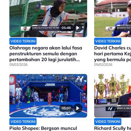
01:46
VIDEO TERKINI
VIDEO TERKINI
Olahraga negara akan lalui fasa
David Charles c
penstrukturan semula dengan
hari pertama Ke
pertambahan 20 lagi jurulatih
yang bermula p
berkualiti
05/02/2026
05/02/2026
05:07
VIDEO TERKINI
VIDEO TERKINI
Piala Shopee: Bergson muncul
Richard Scully harap AFC mampu