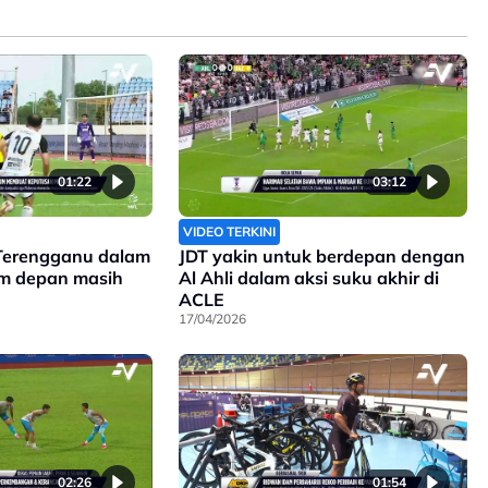
01:22
03:12
VIDEO TERKINI
Terengganu dalam
JDT yakin untuk berdepan dengan
im depan masih
Al Ahli dalam aksi suku akhir di
ACLE
17/04/2026
02:26
01:54