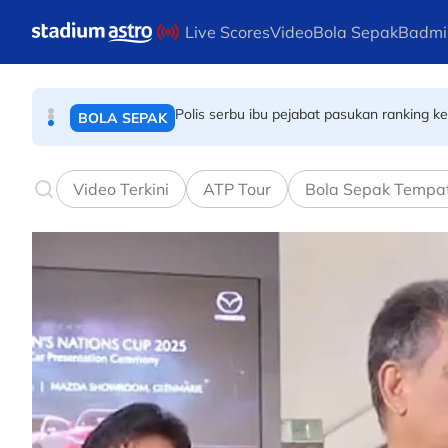
BOLA SEPAK
Skip to main content
Live Scores
Video
Bola Sepak
Badmi
Polis serbu ibu pejabat pasukan ranking k
BOLA SEPAK
FIFA ASEAN Cup: FIFA tolak permohonan, p
BOLA SEPAK
Video Terkini
ATP Tour
Bola Sepak Tempa