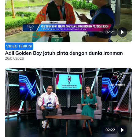
02:21
VIDEO TERKINI
Adli Golden Boy jatuh cinta dengan dunia Ironman
26/07/2026
02:22