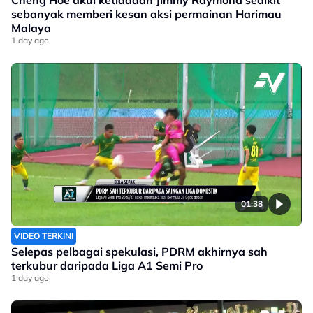
Cheng Hoe akui ketiadaan Jimmy Raymond sedikit
sebanyak memberi kesan aksi permainan Harimau
Malaya
1 day ago
01:38
VIDEO TERKINI
Selepas pelbagai spekulasi, PDRM akhirnya sah
terkubur daripada Liga A1 Semi Pro
1 day ago