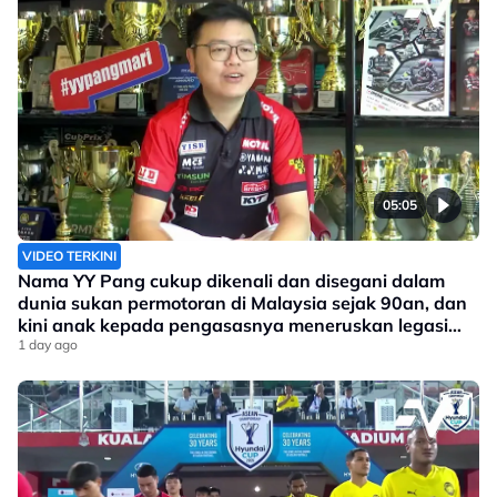
05:05
VIDEO TERKINI
Nama YY Pang cukup dikenali dan disegani dalam
dunia sukan permotoran di Malaysia sejak 90an, dan
kini anak kepada pengasasnya meneruskan legasi
yang telah ditinggalkan
1 day ago