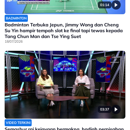
01:14
BADMINTON
Badminton Terbuka Jepun, Jimmy Wong dan Cheng
Su Yin hampir tempah slot ke final tapi tewas kepada
Tang Chun Man dan Tse Ying Suet
18/07/2026
03:37
VIDEO TERKINI
Semashur rai kejayaan bermakna, hadiah perpisahan