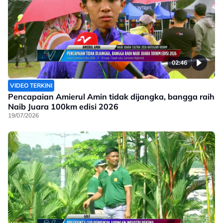
02:46
VIDEO TERKINI
Pencapaian Amierul Amin tidak dijangka, bangga raih
Naib Juara 100km edisi 2026
19/07/2026