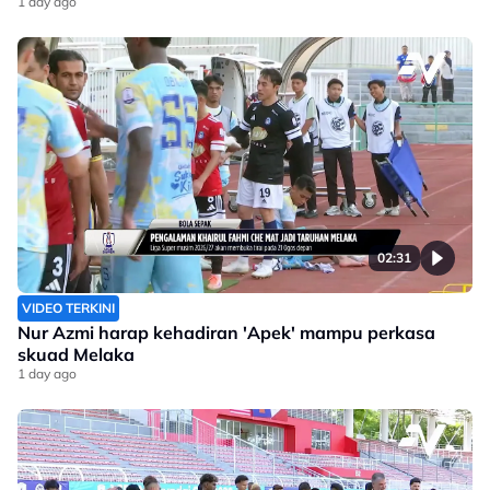
1 day ago
02:31
VIDEO TERKINI
Nur Azmi harap kehadiran 'Apek' mampu perkasa
skuad Melaka
1 day ago