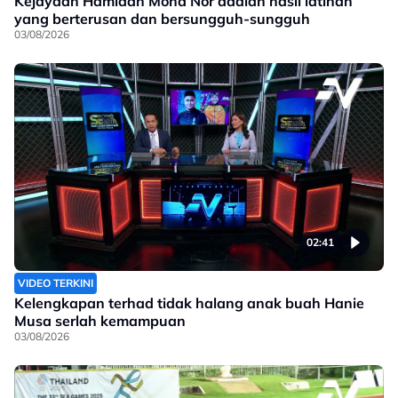
Kejayaan Hamidah Mohd Nor adalah hasil latihan
yang berterusan dan bersungguh-sungguh
03/08/2026
02:41
VIDEO TERKINI
Kelengkapan terhad tidak halang anak buah Hanie
Musa serlah kemampuan
03/08/2026