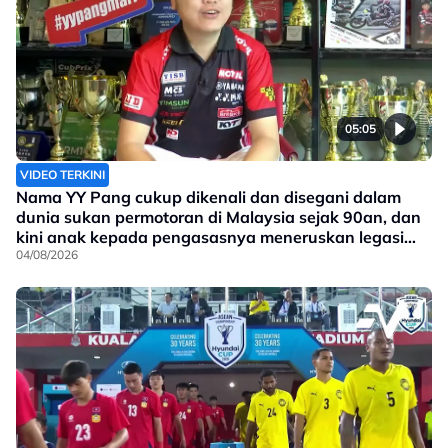
05:05
VIDEO TERKINI
Nama YY Pang cukup dikenali dan disegani dalam
dunia sukan permotoran di Malaysia sejak 90an, dan
kini anak kepada pengasasnya meneruskan legasi
yang telah ditinggalkan
04/08/2026