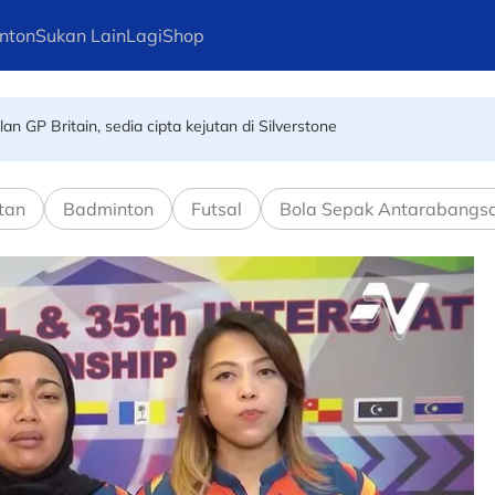
nton
Sukan Lain
Lagi
Shop
n GP Britain, sedia cipta kejutan di Silverstone
h akhir! Wan Kuzain artikek kemenangan Harimau Malaya
tan
Badminton
Futsal
Bola Sepak Antarabangs