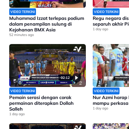
VIDEO TERKINI
VIDEO TERKINI
Muhammad Izzat terlepas podium
Regu negara disin
dalam penampilan sulung di
separuh akhir Pi
Kejohanan BMX Asia
1 day ago
52 minutes ago
02:12
VIDEO TERKINI
VIDEO TERKINI
Pemain serasi dengan corak
Nur Azmi harap 
permainan diterapkan Dollah
mampu perkasa
Salleh
1 day ago
1 day ago