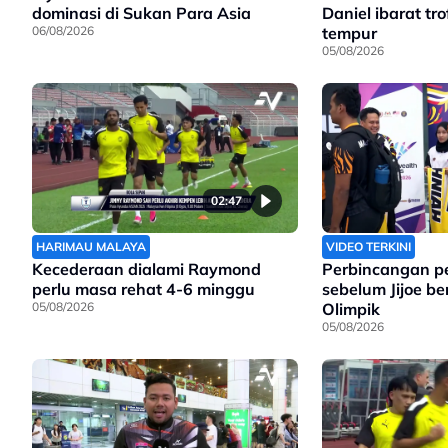
dominasi di Sukan Para Asia
Daniel ibarat tr
06/08/2026
tempur
05/08/2026
02:47
HARIMAU MALAYA
VIDEO TERKINI
Kecederaan dialami Raymond
Perbincangan p
perlu masa rehat 4-6 minggu
sebelum Jijoe be
05/08/2026
Olimpik
05/08/2026