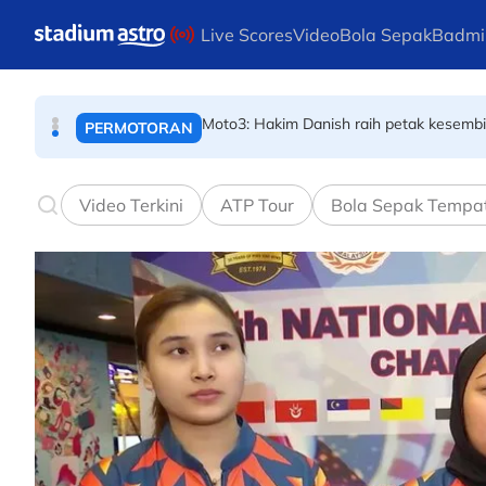
SUKAN AIR
Skip to main content
Live Scores
Video
Bola Sepak
Badmi
Moto3: Hakim Danish raih petak kesembila
PERMOTORAN
Piala Hyundai ASEAN: Malaysia ke separu
BOLA SEPAK
Video Terkini
ATP Tour
Bola Sepak Tempa