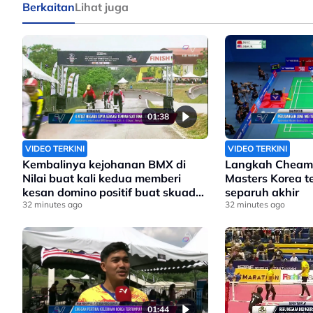
Berkaitan
Lihat juga
01:38
VIDEO TERKINI
VIDEO TERKINI
Kembalinya kejohanan BMX di
Langkah Cheam 
Nilai buat kali kedua memberi
Masters Korea te
kesan domino positif buat skuad
separuh akhir
negara
32 minutes ago
32 minutes ago
01:44