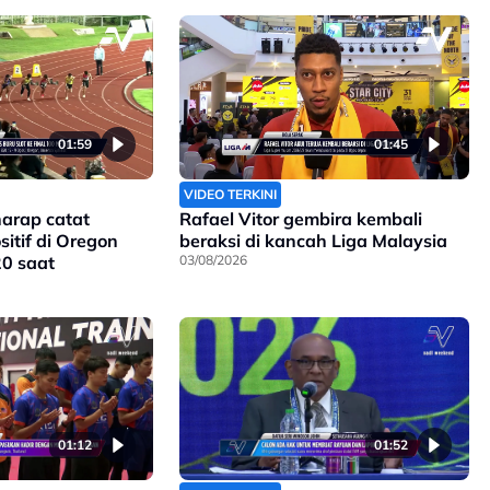
01:59
01:45
VIDEO TERKINI
harap catat
Rafael Vitor gembira kembali
itif di Oregon
beraksi di kancah Liga Malaysia
20 saat
03/08/2026
01:12
01:52