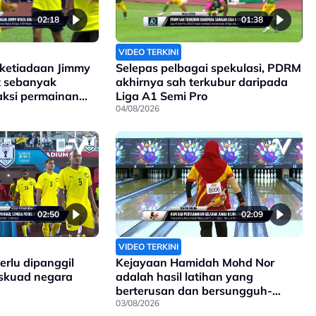
02:18
01:38
VIDEO TERKINI
 ketiadaan Jimmy
Selepas pelbagai spekulasi, PDRM
t sebanyak
akhirnya sah terkubur daripada
aksi permainan
Liga A1 Semi Pro
a
04/08/2026
02:50
02:09
VIDEO TERKINI
rlu dipanggil
Kejayaan Hamidah Mohd Nor
 skuad negara
adalah hasil latihan yang
berterusan dan bersungguh-
sungguh
03/08/2026