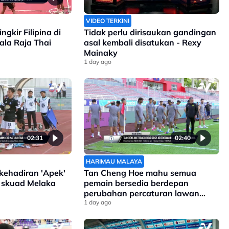
VIDEO TERKINI
gkir Filipina di
Tidak perlu dirisaukan gandingan
ala Raja Thai
asal kembali disatukan - Rexy
Mainaky
1 day ago
02:31
02:40
HARIMAU MALAYA
kehadiran 'Apek'
Tan Cheng Hoe mahu semua
 skuad Melaka
pemain bersedia berdepan
perubahan percaturan lawan
Filipina
1 day ago