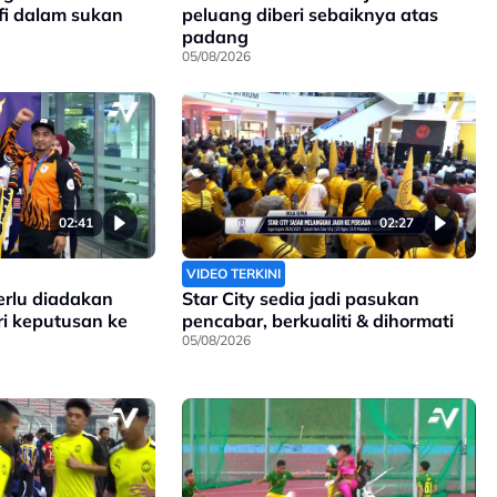
ofi dalam sukan
peluang diberi sebaiknya atas
padang
05/08/2026
02:41
02:27
VIDEO TERKINI
erlu diadakan
Star City sedia jadi pasukan
ri keputusan ke
pencabar, berkualiti & dihormati
05/08/2026