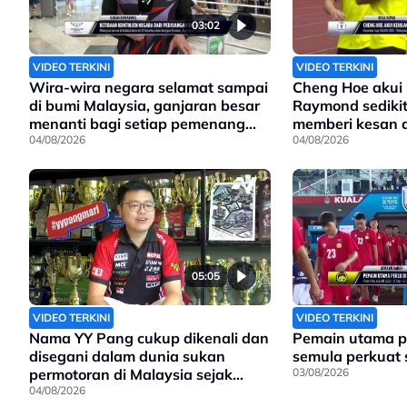
03:02
VIDEO TERKINI
VIDEO TERKINI
Wira-wira negara selamat sampai
Cheng Hoe akui
di bumi Malaysia, ganjaran besar
Raymond sediki
menanti bagi setiap pemenang
memberi kesan 
pingat di Sukan Komanwel 2026
04/08/2026
Harimau Malay
04/08/2026
05:05
VIDEO TERKINI
VIDEO TERKINI
Pemain utama pe
Nama YY Pang cukup dikenali dan
semula perkuat
disegani dalam dunia sukan
03/08/2026
permotoran di Malaysia sejak
90an, dan kini anak kepada
04/08/2026