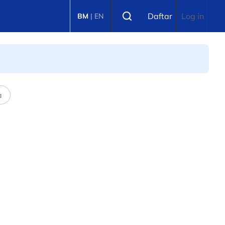
Select language
Daftar
Log in
BM
|
EN
a