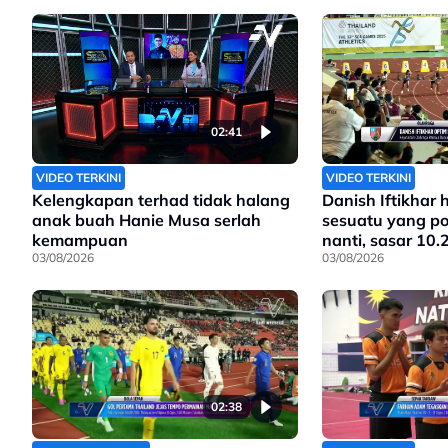
pengasasnya meneruskan legasi
yang telah ditinggalkan
02:41
VIDEO TERKINI
VIDEO TERKINI
Kelengkapan terhad tidak halang
Danish Iftikhar 
anak buah Hanie Musa serlah
sesuatu yang pos
kemampuan
nanti, sasar 10.
03/08/2026
03/08/2026
02:38