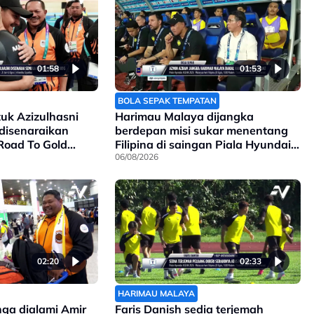
01:58
01:53
BOLA SEPAK TEMPATAN
k Azizulhasni
Harimau Malaya dijangka
disenaraikan
berdepan misi sukar menentang
Road To Gold
Filipina di saingan Piala Hyundai
Asean
06/08/2026
02:20
02:33
HARIMAU MALAYA
nga dialami Amir
Faris Danish sedia terjemah