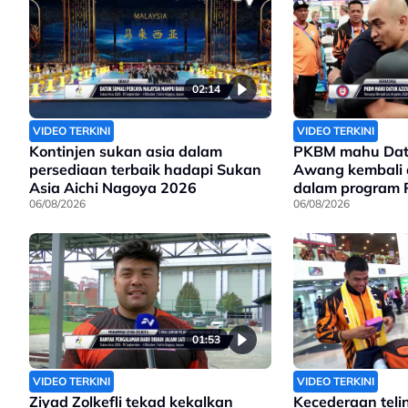
02:14
VIDEO TERKINI
VIDEO TERKINI
Kontinjen sukan asia dalam
PKBM mahu Datu
persediaan terbaik hadapi Sukan
Awang kembali 
Asia Aichi Nagoya 2026
dalam program 
06/08/2026
Olimpik 2028
06/08/2026
01:53
VIDEO TERKINI
VIDEO TERKINI
Ziyad Zolkefli tekad kekalkan
Kecederaan teli