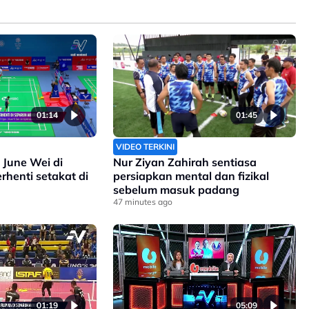
01:14
01:45
VIDEO TERKINI
June Wei di
Nur Ziyan Zahirah sentiasa
rhenti setakat di
persiapkan mental dan fizikal
sebelum masuk padang
47 minutes ago
01:19
05:09