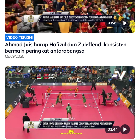
01:49
VIDEO TERKINI
Ahmad Jais harap Hafizul dan Zuleffendi konsisten
bermain peringkat antarabangsa
09/09/2025
01:44