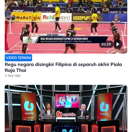
01:19
VIDEO TERKINI
Regu negara disingkir Filipina di separuh akhir Piala
Raja Thai
1 day ago