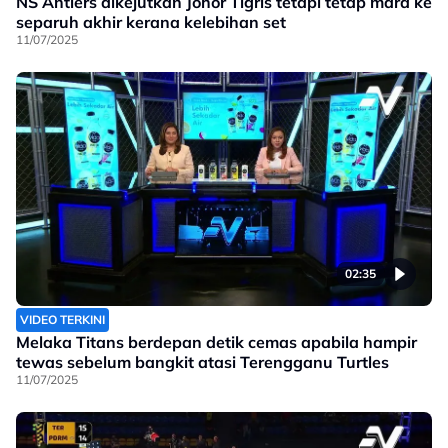
NS Antlers dikejutkan Johor Tigris tetapi tetap mara ke
separuh akhir kerana kelebihan set
11/07/2025
02:35
VIDEO TERKINI
Melaka Titans berdepan detik cemas apabila hampir
tewas sebelum bangkit atasi Terengganu Turtles
11/07/2025