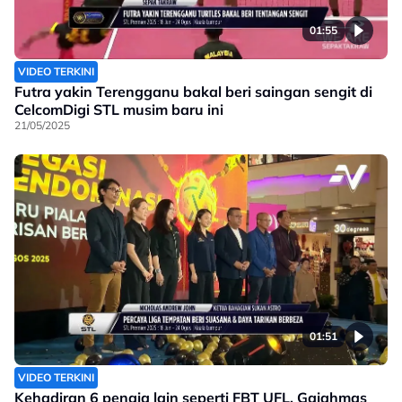
01:55
VIDEO TERKINI
Futra yakin Terengganu bakal beri saingan sengit di
CelcomDigi STL musim baru ini
21/05/2025
01:51
VIDEO TERKINI
Kehadiran 6 penaja lain seperti FBT UFL, Gajahmas