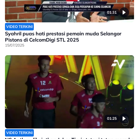
01:31
VIDEO TERKINI
Syahril puas hati prestasi pemain muda Selangor
Pistons di CelcomDigi STL 2025
15/07/2025
01:25
VIDEO TERKINI