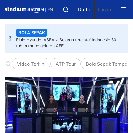
BOLA SEPAK
Skip to main content
Select language
Ultras Indonesia terus memberontak tekan Erick Thohir
Daftar
Log in
BM
|
EN
BOLA SEPAK
Piala Hyundai ASEAN: Sejarah tercipta! Indonesia 30
tahun tanpa gelaran AFF!
BOLA SEPAK
Video Terkini
ATP Tour
Bola Sepak Tempata
Semalam juara di Indonesia, tak sampai 24 jam dah
sampai nak takluk JDT