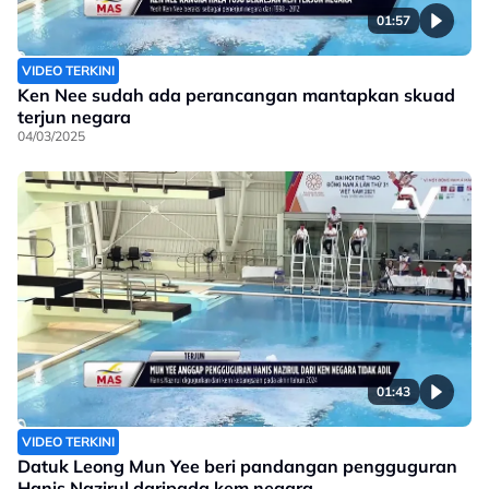
01:57
VIDEO TERKINI
Ken Nee sudah ada perancangan mantapkan skuad
terjun negara
04/03/2025
01:43
VIDEO TERKINI
Datuk Leong Mun Yee beri pandangan pengguguran
Hanis Nazirul daripada kem negara