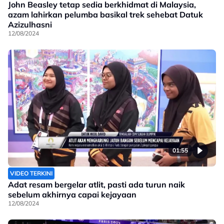
John Beasley tetap sedia berkhidmat di Malaysia,
azam lahirkan pelumba basikal trek sehebat Datuk
Azizulhasni
12/08/2024
01:55
VIDEO TERKINI
Adat resam bergelar atlit, pasti ada turun naik
sebelum akhirnya capai kejayaan
12/08/2024