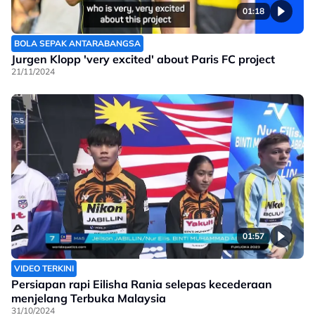
01:18
BOLA SEPAK ANTARABANGSA
Jurgen Klopp 'very excited' about Paris FC project
21/11/2024
01:57
VIDEO TERKINI
Persiapan rapi Eilisha Rania selepas kecederaan
menjelang Terbuka Malaysia
31/10/2024