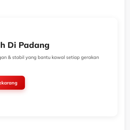
ah Di Padang
gan & stabil yang bantu kawal setiap gerakan
Sekarang