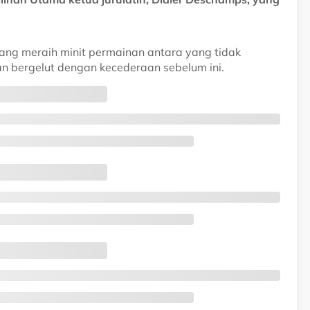
ang meraih minit permainan antara yang tidak
an bergelut dengan kecederaan sebelum ini.