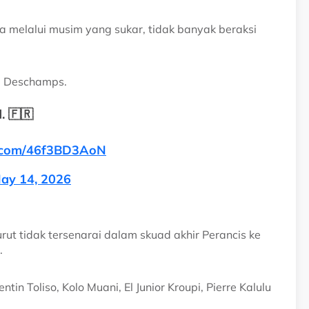
a melalui musim yang sukar, tidak banyak beraksi
ta Deschamps.
. 🇫🇷
er.com/46f3BD3AoN
ay 14, 2026
rut tidak tersenarai dalam skuad akhir Perancis ke
.
in Toliso, Kolo Muani, El Junior Kroupi, Pierre Kalulu