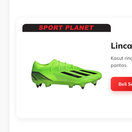
Linc
Kasut rin
pantas.
Beli 