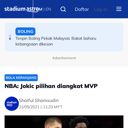
Skip to main content
BOLA SEPAK
Select language
Daftar
Log in
BM
|
EN
Piala Hyundai ASEAN: Awas kejutan Filipina, kata bekas
tonggak Harimau Malaya
BOLING
Tenpin Boling Pekak Malaysia: Bakat baharu
kebangsaan dikesan
Advertisement
BOLA KERANJANG
NBA: Jokic pilihan diangkat MVP
Shaiful Shamsudin
21/05/2021 | 11:33 MYT