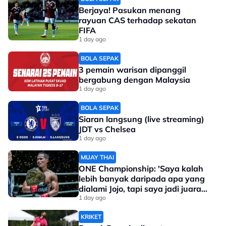
Berjaya! Pasukan menang
rayuan CAS terhadap sekatan
FIFA
1 day ago
BOLA SEPAK
3 pemain warisan dipanggil
bergabung dengan Malaysia
1 day ago
BOLA SEPAK
Siaran langsung (live streaming)
JDT vs Chelsea
1 day ago
MUAY THAI
ONE Championship: 'Saya kalah
lebih banyak daripada apa yang
dialami Jojo, tapi saya jadi juara
dunia'
1 day ago
KRIKET