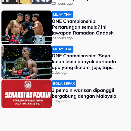
dunia
20 hours ago
MUAY THAI
ONE Championship:
Pertarungan semula? Ini
jawapan Ramadan Ondash
23 hours ago
MUAY THAI
ONE Championship: 'Saya
kalah lebih banyak daripada
apa yang dialami Jojo, tapi
saya jadi juara dunia'
1 day ago
BOLA SEPAK
3 pemain warisan dipanggil
bergabung dengan Malaysia
1 day ago