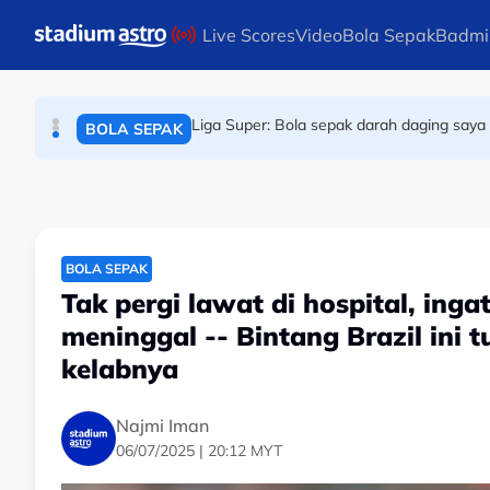
SUKAN ASIA
Skip to main content
Live Scores
Video
Bola Sepak
Badmi
Bola sepak Korea Selatan goncang lagi, h
BOLA SEPAK
Liga Super: Bola sepak darah daging saya 
BOLA SEPAK
BOLA SEPAK
Tak pergi lawat di hospital, ing
meninggal -- Bintang Brazil ini 
kelabnya
Najmi Iman
06/07/2025 | 20:12 MYT