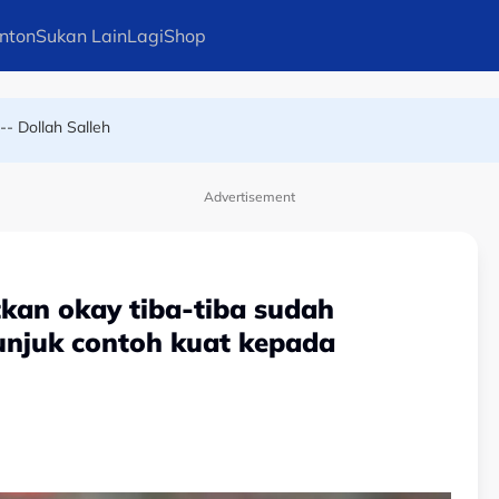
nton
Sukan Lain
Lagi
Shop
iburan seks sebagai santapan pengadil
-- Dollah Salleh
Advertisement
atkan okay tiba-tiba sudah
tunjuk contoh kuat kepada