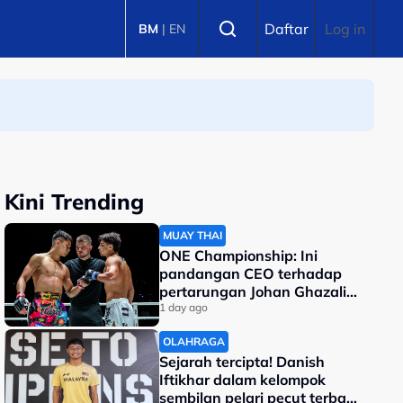
Select language
Daftar
Log in
BM
|
EN
Kini Trending
MUAY THAI
ONE Championship: Ini
pandangan CEO terhadap
pertarungan Johan Ghazali-
Ramadan Ondash
1 day ago
OLAHRAGA
Sejarah tercipta! Danish
Iftikhar dalam kelompok
sembilan pelari pecut terbaik