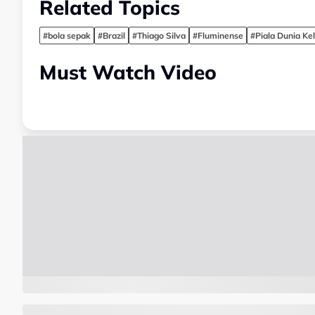
Related Topics
#bola sepak
#Brazil
#Thiago Silva
#Fluminense
#Piala Dunia Ke
Must Watch Video