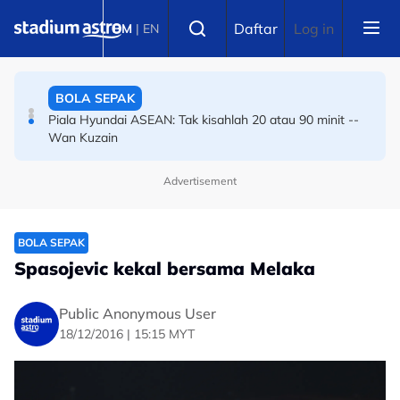
Skip to main content
BOLA SEPAK
Select language
Daftar
Log in
BM
|
EN
Piala Hyundai ASEAN: Kami cuba untuk menang mas
tapi... -- Bintang Indonesia
BOLA SEPAK
Piala Hyundai ASEAN: Tak kisahlah 20 atau 90 minit --
Wan Kuzain
Advertisement
BOLA SEPAK
Spasojevic kekal bersama Melaka
Public Anonymous User
18/12/2016 | 15:15 MYT