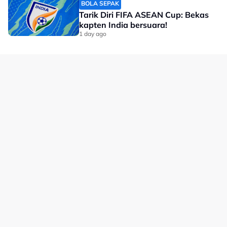
pemulihannya serta mendoakan agar Ee Wei kembali
BOLA SEPAK
beraksi di gelanggang secepat mungkin,” menurut
Tarik Diri FIFA ASEAN Cup: Bekas
kapten India bersuara!
kenyataan BAM.
1 day ago
Kecederaan itu menjadi tamparan buat kem badminton
negara memandangkan Ee Wei merupakan antara
tonggak utama beregu campuran Malaysia.
Bagaimanapun, dengan pembedahan yang berjaya
disempurnakan dan sokongan penuh daripada BAM,
harapan kini tertumpu kepada proses pemulihannya
agar beliau dapat kembali memperkuatkan cabaran
Malaysia di pentas antarabangsa.
No node context available.
Related Topics
#badminton
#Toh Ee Wei-Chen Tang Jie
#Toh Ee Wei