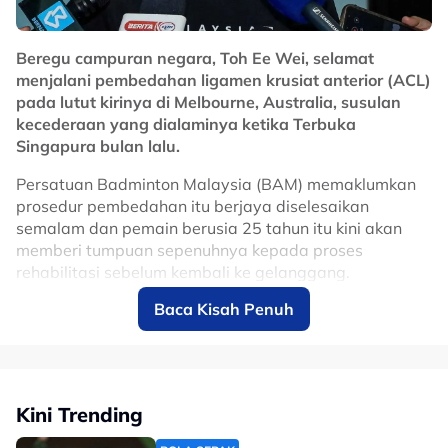
Lanjutan kontrak sehingga 2031 dijangka memberi
manfaat besar kepada Malaysia dalam usaha
Beregu campuran negara, Toh Ee Wei, selamat
memperkukuhkan reputasi negara sebagai destinasi
menjalani pembedahan ligamen krusiat anterior (ACL)
utama sukan permotoran dunia, selain terus
pada lutut kirinya di Melbourne, Australia, susulan
merancakkan ekonomi menerusi kemasukan pelancong
kecederaan yang dialaminya ketika Terbuka
dan penganjuran acara bertaraf antarabangsa di Litar
Singapura bulan lalu.
Antarabangsa Sepang.
Persatuan Badminton Malaysia (BAM) memaklumkan
No node context available.
prosedur pembedahan itu berjaya diselesaikan
Related Topics
semalam dan pemain berusia 25 tahun itu kini akan
memberi tumpuan sepenuhnya kepada proses
#motoGP
rehabilitasi sebelum kembali ke gelanggang.
Baca Kisah Penuh
Ee Wei melahirkan rasa syukur apabila pembedahan
berjalan lancar, selain menghargai sokongan yang
diterimanya daripada peminat, rakan seperjuangan
dan seluruh komuniti badminton sepanjang tempoh
sukar yang dilaluinya.
Kini Trending
“Saya lega kerana pembedahan berjalan dengan