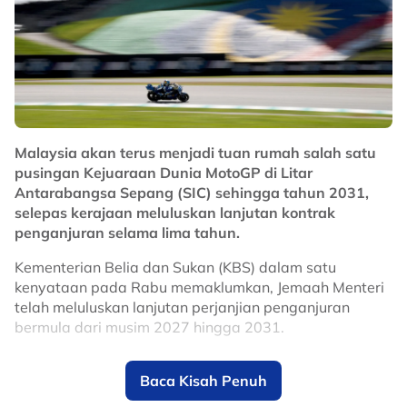
sentuhan pemain kelahiran Venezuela itu mampu
membantu Selangor kembali mencabar kejuaraan
domestik, selain memperkukuhkan cabaran kelab di
pentas Asia pada musim baharu.
No node context available.
Related Topics
Malaysia akan terus menjadi tuan rumah salah satu
pusingan Kejuaraan Dunia MotoGP di Litar
#Selangor
#bola sepak
Antarabangsa Sepang (SIC) sehingga tahun 2031,
selepas kerajaan meluluskan lanjutan kontrak
penganjuran selama lima tahun.
Kementerian Belia dan Sukan (KBS) dalam satu
kenyataan pada Rabu memaklumkan, Jemaah Menteri
telah meluluskan lanjutan perjanjian penganjuran
bermula dari musim 2027 hingga 2031.
Keputusan itu memastikan Malaysia terus kekal dalam
Baca Kisah Penuh
kalendar MotoGP, sekali gus mengukuhkan kedudukan
Sepang sebagai antara litar ikonik dalam kejuaraan