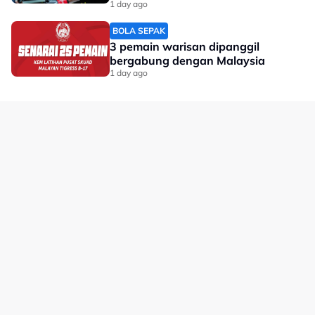
dunia'
1 day ago
BOLA SEPAK
3 pemain warisan dipanggil
bergabung dengan Malaysia
1 day ago