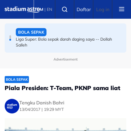
Skip to main content
BOLA SEPAK
Select language
Daftar
Log in
BM
|
EN
Bola sepak Korea Selatan goncang lagi, hiburan seks
sebagai santapan pengadil
BOLA SEPAK
Liga Super: Bola sepak darah daging saya -- Dollah
Salleh
Advertisement
BOLA SEPAK
Piala Presiden: T-Team, PKNP sama liat
Tengku Danish Bahri
13/04/2017 | 19:29 MYT