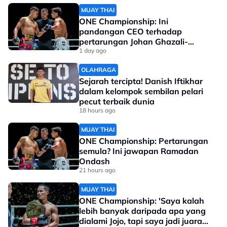
MUAY THAI
ONE Championship: Ini
pandangan CEO terhadap
pertarungan Johan Ghazali-
Ramadan Ondash
1 day ago
OLAHRAGA
Sejarah tercipta! Danish Iftikhar
dalam kelompok sembilan pelari
pecut terbaik dunia
18 hours ago
MUAY THAI
ONE Championship: Pertarungan
semula? Ini jawapan Ramadan
Ondash
21 hours ago
MUAY THAI
ONE Championship: 'Saya kalah
lebih banyak daripada apa yang
dialami Jojo, tapi saya jadi juara