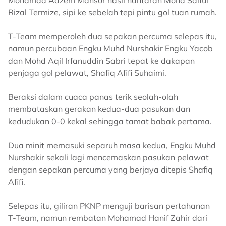
Mohamad Adzem Mansor hasil hantaran Mohd Saiful
Rizal Termize, sipi ke sebelah tepi pintu gol tuan rumah.
T-Team memperoleh dua sepakan percuma selepas itu,
namun percubaan Engku Muhd Nurshakir Engku Yacob
dan Mohd Aqil Irfanuddin Sabri tepat ke dakapan
penjaga gol pelawat, Shafiq Afifi Suhaimi.
Beraksi dalam cuaca panas terik seolah-olah
membataskan gerakan kedua-dua pasukan dan
kedudukan 0-0 kekal sehingga tamat babak pertama.
Dua minit memasuki separuh masa kedua, Engku Muhd
Nurshakir sekali lagi mencemaskan pasukan pelawat
dengan sepakan percuma yang berjaya ditepis Shafiq
Afifi.
Selepas itu, giliran PKNP menguji barisan pertahanan
T-Team, namun rembatan Mohamad Hanif Zahir dari