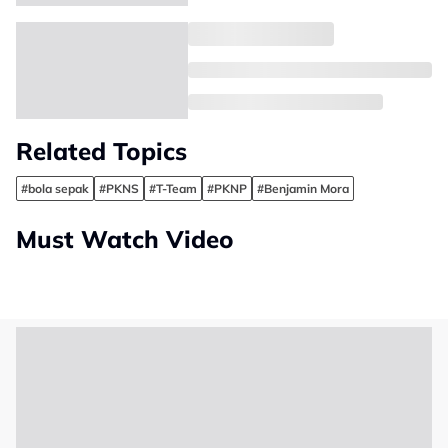
Related Topics
#bola sepak
#PKNS
#T-Team
#PKNP
#Benjamin Mora
Must Watch Video