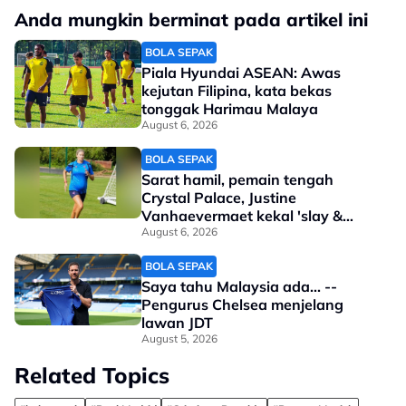
Anda mungkin berminat pada artikel ini
BOLA SEPAK
Piala Hyundai ASEAN: Awas
kejutan Filipina, kata bekas
tonggak Harimau Malaya
August 6, 2026
BOLA SEPAK
Sarat hamil, pemain tengah
Crystal Palace, Justine
Vanhaevermaet kekal 'slay &
steady'
August 6, 2026
BOLA SEPAK
Saya tahu Malaysia ada... --
Pengurus Chelsea menjelang
lawan JDT
August 5, 2026
Related Topics