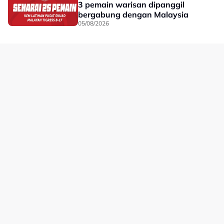
3 pemain warisan dipanggil
bergabung dengan Malaysia
05/08/2026
No node context available.
Related Topics
#Xabi Alonso
#Chelsea
#bola sepak
#johor darul ta'zim