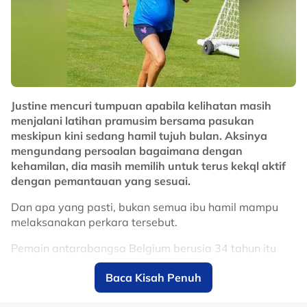
kejutkan Thailand tapi dalam bola sepak apa-apa
boleh berlaku," katanya.
No node context available.
Related Topics
Justine mencuri tumpuan apabila kelihatan masih
#Harimau Malaya
#bola sepak
menjalani latihan pramusim bersama pasukan
meskipun kini sedang hamil tujuh bulan. Aksinya
mengundang persoalan bagaimana dengan
kehamilan, dia masih memilih untuk terus kekql aktif
dengan pemantauan yang sesuai.
Dan apa yang pasti, bukan semua ibu hamil mampu
melaksanakan perkara tersebut.
Pemain antarabangsa Belgium berusia 34 tahun itu
dilihat mengikuti sesi latihan ketika Crystal Palace
Baca Kisah Penuh
membuat persiapan menghadapi saingan Liga Super
Wanita (WSL) musim baharu. Namun, intensiti latihan