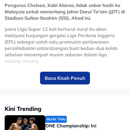
Pengurus Chelsea, Xabi Alonso, tidak sabar hadir ke
No node context available.
Malaysia untuk menentang Johor Darul Ta'zim (JDT) di
Related Topics
Stadium Sultan Ibrahim (SSI), Ahad ini.
#bola sepak
Juara Liga Super 12 kali berturut-turut itu akan
melayani kunjungan gergasi Liga Perdana Inggeris
(EPL) sebagai salah satu pramusim perlawanan
persahabatan antarabangsa buat kedua-dua kelab
sebelum menempuh musim sebenar dalam liga
masing-masing.
Bekas bintang Liverpool itu teruja untuk melihat
Baca Kisah Penuh
keupayaan anak buahnya menentang Harimau Selatan
di hadapan peminat tempatan.
Dalam masa sama, mantan pemenang Piala Dunia
2010 bersama Sepanyol itu menjelaskan dia
Kini Trending
mempunyai hubungan baik dengan Ketua Pegawai
Eksekutif (CEO), JDT, Luis Garcia.
MUAY THAI
ONE Championship: Ini
Tonton penuh: