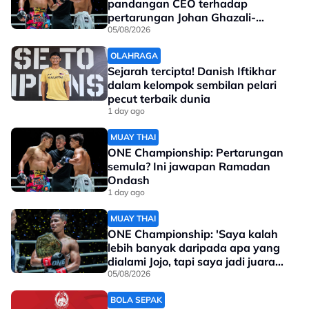
pandangan CEO terhadap
pertarungan Johan Ghazali-
Ramadan Ondash
05/08/2026
OLAHRAGA
Sejarah tercipta! Danish Iftikhar
dalam kelompok sembilan pelari
pecut terbaik dunia
1 day ago
MUAY THAI
ONE Championship: Pertarungan
semula? Ini jawapan Ramadan
Ondash
1 day ago
MUAY THAI
ONE Championship: 'Saya kalah
lebih banyak daripada apa yang
dialami Jojo, tapi saya jadi juara
dunia'
05/08/2026
BOLA SEPAK