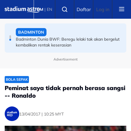
Skip to main content
Select language
BADMINTON
Daftar
Log in
BM
|
EN
Badminton Dunia BWF: Beregu lelaki tak akan bergelut
kembalikan rentak keserasian
BOLA SEPAK
Badminton Dunia BWF: Malaysia harus berdepan realiti
pahit
Advertisement
BOLA SEPAK
Peminat saya tidak pernah berasa sangsi
-- Ronaldo
13/04/2017 | 10:25 MYT