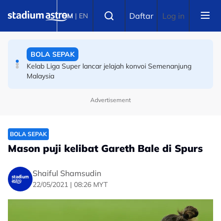
Skip to main content
BOLA SEPAK
Select language
Daftar
Log in
BM
|
EN
Piala Hyundai ASEAN: Media sosial bergegar,
penyokong maki Indonesia malu kalah
BOLA SEPAK
Kelab Liga Super lancar jelajah konvoi Semenanjung
Malaysia
Advertisement
BOLA SEPAK
Mason puji kelibat Gareth Bale di Spurs
Shaiful Shamsudin
22/05/2021 | 08:26 MYT