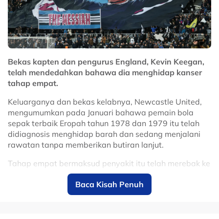
Bekas kapten dan pengurus England, Kevin Keegan,
telah mendedahkan bahawa dia menghidap kanser
tahap empat.
Keluarganya dan bekas kelabnya, Newcastle United,
mengumumkan pada Januari bahawa pemain bola
sepak terbaik Eropah tahun 1978 dan 1979 itu telah
didiagnosis menghidap barah dan sedang menjalani
rawatan tanpa memberikan butiran lanjut.
Tahap empat bermaksud penyakit itu telah merebak ke
bahagian badan yang lain dan semakin berbahaya.
Baca Kisah Penuh
"Saya mengalami kemalangan kereta dan terpaksa
menjalani pembedahan," katanya.