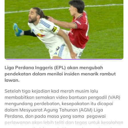
kehilangan seseorang yang penting," kata Pengerusi
dan Ketua Pegawai Eksekutif (CEO) Watford, Scott
Duxbury.
No node context available.
Related Topics
#Kenny Jackett
#Watford
#bola sepak
#Liga Perdana Inggeris
Liga Perdana Inggeris (EPL) akan mengubah
pendekatan dalam menilai insiden menarik rambut
lawan.
Setelah tiga kejadian kad merah musim lalu
membabitkan semakan video bantuan pengadil (VAR)
mengundang perdebatan, kesepakatan itu dicapai
dalam Mesyuarat Agung Tahunan (AGM) Liga
Perdana, dan pada masa yang sama pegawai
perlawanan akan lebih teliti dan tegas untuk kesalahan