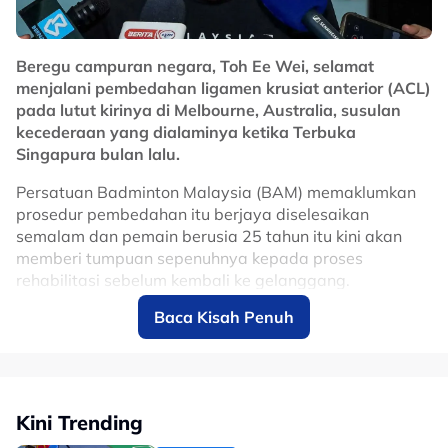
Lanjutan kontrak sehingga 2031 dijangka memberi
manfaat besar kepada Malaysia dalam usaha
Beregu campuran negara, Toh Ee Wei, selamat
memperkukuhkan reputasi negara sebagai destinasi
menjalani pembedahan ligamen krusiat anterior (ACL)
utama sukan permotoran dunia, selain terus
pada lutut kirinya di Melbourne, Australia, susulan
merancakkan ekonomi menerusi kemasukan pelancong
kecederaan yang dialaminya ketika Terbuka
dan penganjuran acara bertaraf antarabangsa di Litar
Singapura bulan lalu.
Antarabangsa Sepang.
Persatuan Badminton Malaysia (BAM) memaklumkan
No node context available.
prosedur pembedahan itu berjaya diselesaikan
Related Topics
semalam dan pemain berusia 25 tahun itu kini akan
memberi tumpuan sepenuhnya kepada proses
#motoGP
rehabilitasi sebelum kembali ke gelanggang.
Baca Kisah Penuh
Ee Wei melahirkan rasa syukur apabila pembedahan
berjalan lancar, selain menghargai sokongan yang
diterimanya daripada peminat, rakan seperjuangan
dan seluruh komuniti badminton sepanjang tempoh
sukar yang dilaluinya.
Kini Trending
“Saya lega kerana pembedahan berjalan dengan