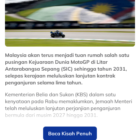
Penyokong Red Giants pastinya mengharapkan
sentuhan pemain kelahiran Venezuela itu mampu
membantu Selangor kembali mencabar kejuaraan
domestik, selain memperkukuhkan cabaran kelab di
pentas Asia pada musim baharu.
No node context available.
Related Topics
Malaysia akan terus menjadi tuan rumah salah satu
pusingan Kejuaraan Dunia MotoGP di Litar
#Selangor
#bola sepak
Antarabangsa Sepang (SIC) sehingga tahun 2031,
selepas kerajaan meluluskan lanjutan kontrak
penganjuran selama lima tahun.
Kementerian Belia dan Sukan (KBS) dalam satu
kenyataan pada Rabu memaklumkan, Jemaah Menteri
telah meluluskan lanjutan perjanjian penganjuran
bermula dari musim 2027 hingga 2031.
Keputusan itu memastikan Malaysia terus kekal dalam
Baca Kisah Penuh
kalendar MotoGP, sekali gus mengukuhkan kedudukan