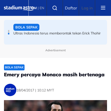
Skip to main content
BOLA SEPAK
Select language
Daftar
Log in
BM
|
EN
Ultras Indonesia terus memberontak tekan Erick Thohir
BOLA SEPAK
Piala Hyundai ASEAN: Sejarah tercipta! Indonesia 30
tahun tanpa gelaran AFF!
Advertisement
BOLA SEPAK
Emery percaya Monaco masih bertenaga
18/04/2017 | 10:12 MYT