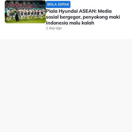
pemulihannya serta mendoakan agar Ee Wei kembali
BOLA SEPAK
beraksi di gelanggang secepat mungkin,” menurut
Piala Hyundai ASEAN: Media
sosial bergegar, penyokong maki
kenyataan BAM.
Indonesia malu kalah
Kecederaan itu menjadi tamparan buat kem badminton
1 day ago
negara memandangkan Ee Wei merupakan antara
tonggak utama beregu campuran Malaysia.
Bagaimanapun, dengan pembedahan yang berjaya
disempurnakan dan sokongan penuh daripada BAM,
harapan kini tertumpu kepada proses pemulihannya
agar beliau dapat kembali memperkuatkan cabaran
Malaysia di pentas antarabangsa.
No node context available.
Related Topics
#badminton
#Toh Ee Wei-Chen Tang Jie
#Toh Ee Wei