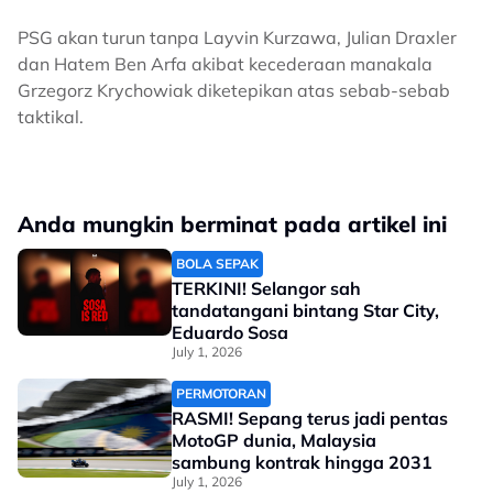
PSG akan turun tanpa Layvin Kurzawa, Julian Draxler
dan Hatem Ben Arfa akibat kecederaan manakala
Grzegorz Krychowiak diketepikan atas sebab-sebab
taktikal.
Anda mungkin berminat pada artikel ini
BOLA SEPAK
TERKINI! Selangor sah
tandatangani bintang Star City,
Eduardo Sosa
July 1, 2026
PERMOTORAN
RASMI! Sepang terus jadi pentas
MotoGP dunia, Malaysia
sambung kontrak hingga 2031
July 1, 2026