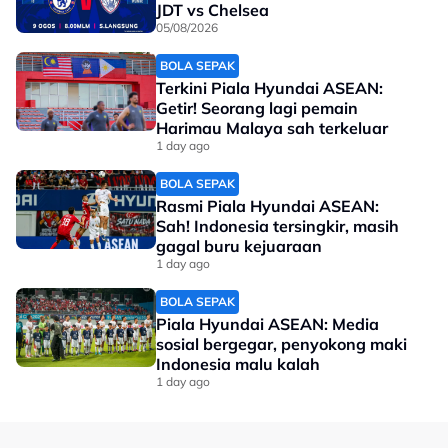
JDT vs Chelsea
05/08/2026
BOLA SEPAK
Terkini Piala Hyundai ASEAN:
Getir! Seorang lagi pemain
Harimau Malaya sah terkeluar
1 day ago
BOLA SEPAK
Rasmi Piala Hyundai ASEAN:
Sah! Indonesia tersingkir, masih
gagal buru kejuaraan
1 day ago
BOLA SEPAK
Piala Hyundai ASEAN: Media
sosial bergegar, penyokong maki
Indonesia malu kalah
1 day ago