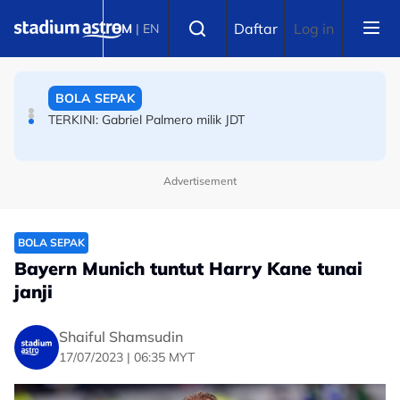
Skip to main content
Select language
BOLA SEPAK
Daftar
Log in
BM
|
EN
TERKINI: Gabriel Palmero milik JDT
BOLA SEPAK
Semalam juara di Indonesia, tak sampai 24 jam dah
sampai nak takluk JDT
Advertisement
BOLA SEPAK
Bayern Munich tuntut Harry Kane tunai
janji
Shaiful Shamsudin
17/07/2023 | 06:35 MYT