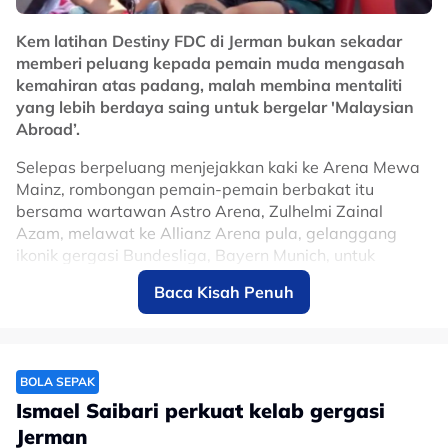
No node context available.
Related Topics
Kem latihan Destiny FDC di Jerman bukan sekadar
memberi peluang kepada pemain muda mengasah
#Harry Kane
#Piala Dunia FIFA
#Bomoh
kemahiran atas padang, malah membina mentaliti
yang lebih berdaya saing untuk bergelar 'Malaysian
Abroad’.
Selepas berpeluang menjejakkan kaki ke Arena Mewa
Mainz, rombongan pemain-pemain berbakat itu
bersama wartawan Astro Arena, Zulhelmi Zainal
Azam, melawat ke Allianz Arena pula, gelanggang
ikonik gergasi Bundesliga, Bayern Munich, untuk
pengalaman yang disifatkan sebagai sekali seumur
Baca Kisah Penuh
hidup
"Ini sangat mengagumkan.
"Ini adalah antara sebuah kelab terbesar di Eropah dan
BOLA SEPAK
dunia.
Ismael Saibari perkuat kelab gergasi
Jerman
"Ia peluang sekali seumur hidup. Bukan hanya melawat