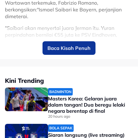
Wartawan terkemuka, Fabrizio Romano,
berkongsikan:"Ismael Saibari ke Bayern, perjanjian
dimeterai.
"Saibari akan menyertai juara Jerman itu. Yuran
perpindahan bernilai €55 juta ke PSV Eindhoven,
pemeriksaan perubatan di Amerika Syarikat dan
Baca Kisah Penuh
kemudian akan rasmi." kongsinya.
Untuk rekod, dia mencatatkan 19 gol dan sembilan
bantuan jaringan daripada 37 penampilan buat PSV
dalam semua kejohanan musim lalu, selain dipilih
Kini Trending
Pemain Terbaik Tahunan Eredivisie musim lalu.
No node context available.
BADMINTON
Masters Korea: Gelaran juara
Related Topics
dalam tangan! Dua beregu lelaki
negara berentap di final
#Ismael Saibari
#Bayern Munich
20 hours ago
BOLA SEPAK
Siaran langsung (live streaming)