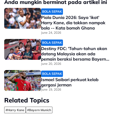
Anda mungkin berminat pada artikel ini
BOLA SEPAK
Piala Dunia 2026: Saya 'ikat'
Harry Kane, dia takkan nampak
bola -- Kata bomoh Ghana
June 24, 2026
BOLA SEPAK
Destiny FDC: 'Tahun-tahun akan
datang Malaysia akan ada
pemain beraksi bersama Bayern
Munich'
June 20, 2026
BOLA SEPAK
Ismael Saibari perkuat kelab
gergasi Jerman
June 19, 2026
Related Topics
#Harry Kane
#Bayern Munich