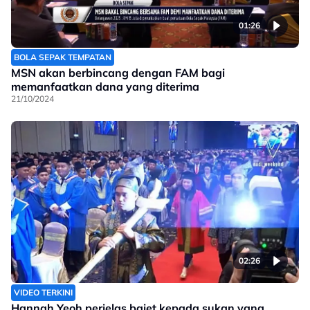
01:26
BOLA SEPAK TEMPATAN
MSN akan berbincang dengan FAM bagi
memanfaatkan dana yang diterima
21/10/2024
02:26
VIDEO TERKINI
Hannah Yeoh perjelas bajet kepada sukan yang