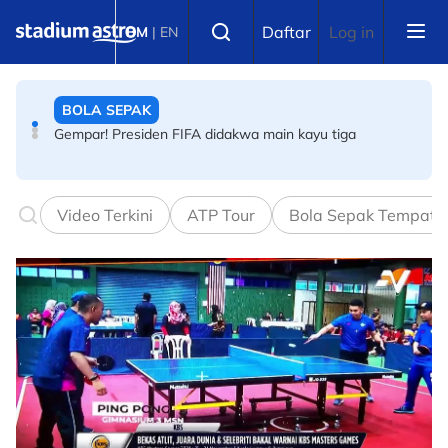
Skip to main content
BOLA SEPAK
Select language
Daftar
Log in
BM
|
EN
Gempar! Presiden FIFA didakwa main kayu tiga
BOLA SEPAK
Kelab Liga Super lancar jelajah konvoi Semenanjung
Malaysia
Video Terkini
ATP Tour
Bola Sepak Tempata