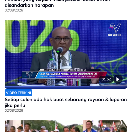
disandarkan harapan
02/08/2026
01:52
VIDEO TERKINI
Setiap calon ada hak buat sebarang rayuan & laporan
jika perlu
02/08/2026