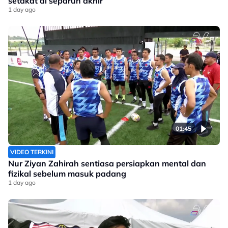
setakat di separuh akhir
1 day ago
01:45
VIDEO TERKINI
Nur Ziyan Zahirah sentiasa persiapkan mental dan
fizikal sebelum masuk padang
1 day ago