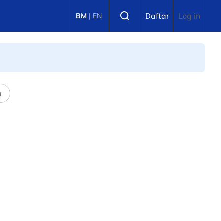
Select language
Daftar
Log in
BM
|
EN
a