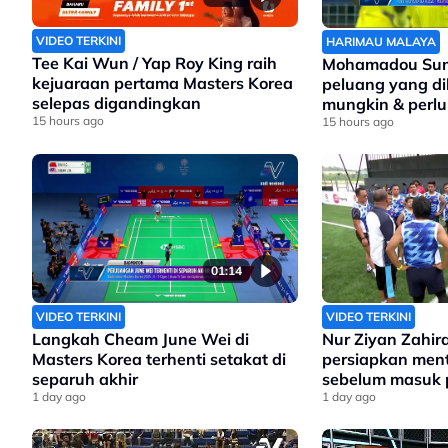
VIDEO TERKINI
HARIMAU MALAYA
Tee Kai Wun / Yap Roy King raih
Mohamadou Sum
kejuaraan pertama Masters Korea
peluang yang di
selepas digandingkan
mungkin & perlu 
15 hours ago
15 hours ago
01:14
VIDEO TERKINI
VIDEO TERKINI
Langkah Cheam June Wei di
Nur Ziyan Zahir
Masters Korea terhenti setakat di
persiapkan menta
separuh akhir
sebelum masuk
1 day ago
1 day ago