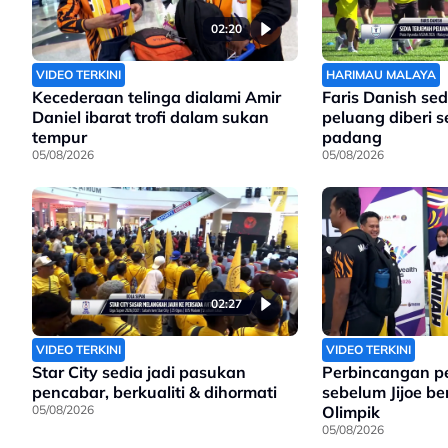
02:20
VIDEO TERKINI
HARIMAU MALAYA
Kecederaan telinga dialami Amir
Faris Danish sed
Daniel ibarat trofi dalam sukan
peluang diberi 
tempur
padang
05/08/2026
05/08/2026
02:27
VIDEO TERKINI
VIDEO TERKINI
Star City sedia jadi pasukan
Perbincangan p
pencabar, berkualiti & dihormati
sebelum Jijoe be
05/08/2026
Olimpik
05/08/2026