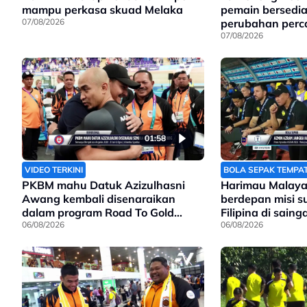
mampu perkasa skuad Melaka
pemain bersedi
07/08/2026
perubahan perc
Filipina
07/08/2026
01:58
VIDEO TERKINI
BOLA SEPAK TEMPA
PKBM mahu Datuk Azizulhasni
Harimau Malaya
Awang kembali disenaraikan
berdepan misi 
dalam program Road To Gold
Filipina di sain
Olimpik 2028
06/08/2026
Asean
06/08/2026