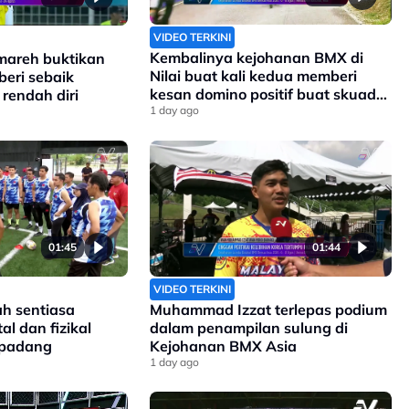
VIDEO TERKINI
Kembalinya kejohanan BMX di
areh buktikan
Nilai buat kali kedua memberi
beri sebaik
kesan domino positif buat skuad
rendah diri
negara
1 day ago
01:45
01:44
VIDEO TERKINI
ah sentiasa
Muhammad Izzat terlepas podium
l dan fizikal
dalam penampilan sulung di
 padang
Kejohanan BMX Asia
1 day ago