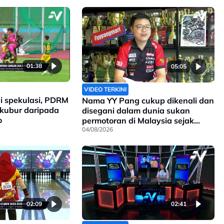
01:38
05:05
VIDEO TERKINI
i spekulasi, PDRM
Nama YY Pang cukup dikenali dan
rkubur daripada
disegani dalam dunia sukan
o
permotoran di Malaysia sejak
90an, dan kini anak kepada
04/08/2026
pengasasnya meneruskan legasi
yang telah ditinggalkan
02:09
02:41