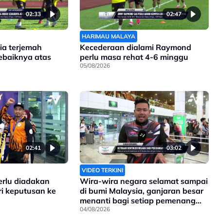
02:33
02:47
HARIMAU MALAYA
ia terjemah
Kecederaan dialami Raymond
sebaiknya atas
perlu masa rehat 4-6 minggu
05/08/2026
02:41
03:02
VIDEO TERKINI
erlu diadakan
Wira-wira negara selamat sampai
ri keputusan ke
di bumi Malaysia, ganjaran besar
menanti bagi setiap pemenang
pingat di Sukan Komanwel 2026
04/08/2026