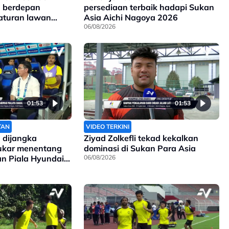
a berdepan
persediaan terbaik hadapi Sukan
aturan lawan
Asia Aichi Nagoya 2026
06/08/2026
01:53
01:53
TAN
VIDEO TERKINI
 dijangka
Ziyad Zolkefli tekad kekalkan
sukar menentang
dominasi di Sukan Para Asia
gan Piala Hyundai
06/08/2026