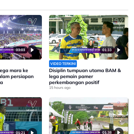
03:03
01:33
VIDEO TERKINI
lega mara ke
Disiplin tumpuan utama BAM &
alam persiapan
lega pemain pamer
na
perkembangan positif
15 hours ago
01:38
01:21