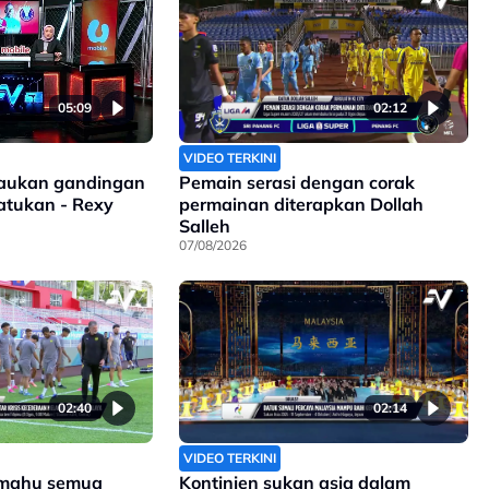
05:09
02:12
VIDEO TERKINI
isaukan gandingan
Pemain serasi dengan corak
satukan - Rexy
permainan diterapkan Dollah
Salleh
07/08/2026
02:40
02:14
VIDEO TERKINI
 mahu semua
Kontinjen sukan asia dalam