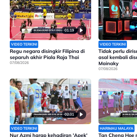
01:19
VIDEO TERKINI
VIDEO TERKINI
Regu negara disingkir Filipina di
Tidak perlu dir
separuh akhir Piala Raja Thai
asal kembali di
07/08/2026
Mainaky
07/08/2026
02:31
VIDEO TERKINI
HARIMAU MALAYA
Nur Azmi harap kehadiran 'Apek'
Tan Cheng Hoe