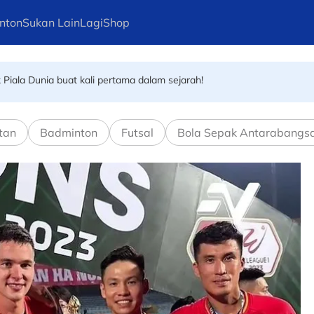
nton
Sukan Lain
Lagi
Shop
Piala Dunia buat kali pertama dalam sejarah!
ke Eropah?
tan
Badminton
Futsal
Bola Sepak Antarabangs