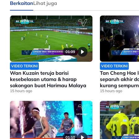
Berkaitan
Lihat juga
01:09
VIDEO TERKINI
VIDEO TERKINI
Wan Kuzain teruja barisi
Tan Cheng Hoe 
kesebelasan utama & harap
separuh akhir d
sokongan buat Harimau Malaya
kurang sempur
15 hours ago
15 hours ago
01:10