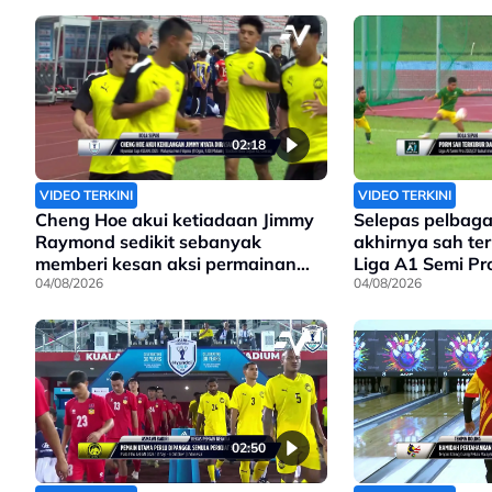
02:18
VIDEO TERKINI
VIDEO TERKINI
Cheng Hoe akui ketiadaan Jimmy
Selepas pelbaga
Raymond sedikit sebanyak
akhirnya sah te
memberi kesan aksi permainan
Liga A1 Semi Pr
Harimau Malaya
04/08/2026
04/08/2026
02:50