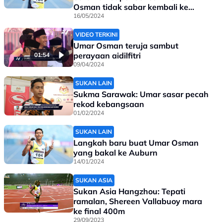
Osman tidak sabar kembali ke
balapan
16/05/2024
VIDEO TERKINI
Umar Osman teruja sambut
perayaan aidilfitri
01:54
09/04/2024
SUKAN LAIN
Sukma Sarawak: Umar sasar pecah
rekod kebangsaan
01/02/2024
SUKAN LAIN
Langkah baru buat Umar Osman
yang bakal ke Auburn
14/01/2024
SUKAN ASIA
Sukan Asia Hangzhou: Tepati
ramalan, Shereen Vallabuoy mara
ke final 400m
29/09/2023