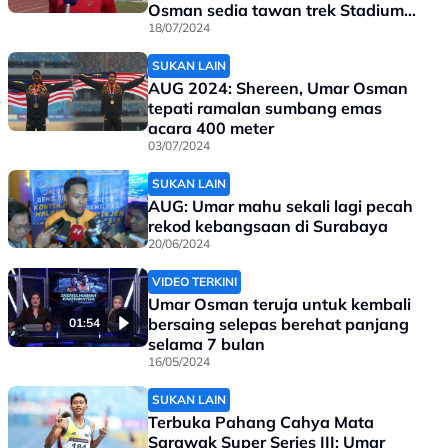
Osman sedia tawan trek Stadium
Ragbi Tengku Muhammad Ismail
18/07/2024
SUKAN LAIN
AUG 2024: Shereen, Umar Osman
tepati ramalan sumbang emas
acara 400 meter
03/07/2024
SUKAN LAIN
AUG: Umar mahu sekali lagi pecah
rekod kebangsaan di Surabaya
20/06/2024
VIDEO TERKINI
Umar Osman teruja untuk kembali
bersaing selepas berehat panjang
01:54
selama 7 bulan
16/05/2024
SUKAN LAIN
Terbuka Pahang Cahya Mata
Sarawak Super Series III: Umar