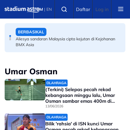
Skip to main content
SUKAN ASIA
Select language
Daftar
Log in
BM
|
EN
Sukan Asia: Naquib Azlan akui perebutan slot wakili
negara tidak mudah
BERBASIKAL
Aliesya sandaran Malaysia cipta kejutan di Kejohanan
BMX Asia
Umar Osman
OLAHRAGA
(Terkini) Selepas pecah rekod
kebangsaan minggu lalu, Umar
Osman sambar emas 400m di
Hong Kong
13/06/2026
OLAHRAGA
Bilik 'rahsia' di ISN kunci Umar
Osman pecah rekod kebangsaan