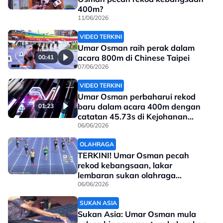
400m?
11/06/2026
VIDEO TERKINI
Umar Osman raih perak dalam
acara 800m di Chinese Taipei
00:41
07/06/2026
VIDEO TERKINI
Umar Osman perbaharui rekod
baru dalam acara 400m dengan
01:23
catatan 45.73s di Kejohanan
Olahraga New Taipei City 2026
06/06/2026
dan di final raih pingat perak
OLAHRAGA
TERKINI! Umar Osman pecah
rekod kebangsaan, lakar
lembaran sukan olahraga
Malaysia!
06/06/2026
SUKAN ASIA
Sukan Asia: Umar Osman mula