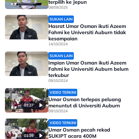
terpilih ke Jepun
08/09/2025
SUKAN LAIN
Hasrat Umar Osman ikuti Azeem
Fahmi ke Universiti Auburn tidak
kesampaian
14/10/2024
SUKAN LAIN
Impian Umar Osman ikuti Azeem
Fahmi ke Universiti Auburn belum
terkubur
09/10/2024
VIDEO TERKINI
Umar Osman terlepas peluang
menuntut di Universiti Auburn
01:27
09/10/2024
VIDEO TERKINI
Umar Osman pecah rekod
SUKIPT acara 400M
01:26