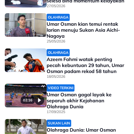
selesa bina momentum kelayakan
27/05/2026
OLAHRAGA
Umar Osman kian temui rentak
larian menuju Sukan Asia Aichi-
Nagoya
25/05/2026
OLAHRAGA
Azeem Fahmi watak penting
pecah kebuntuan 29 tahun, Umar
Osman padam rekod 58 tahun
18/05/2026
VIDEO TERKINI
Umar Osman gagal layak ke
separuh akhir Kejohanan
02:16
Olahraga Dunia
17/09/2025
SUKAN LAIN
Olahraga Dunia: Umar Osman