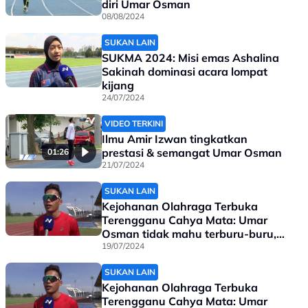
diri Umar Osman
08/08/2024
SUKAN LAIN
SUKMA 2024: Misi emas Ashalina
Sakinah dominasi acara lompat
kijang
24/07/2024
VIDEO TERKINI
Ilmu Amir Izwan tingkatkan
prestasi & semangat Umar Osman
01:26
21/07/2024
SUKAN LAIN
Kejohanan Olahraga Terbuka
Terengganu Cahya Mata: Umar
Osman tidak mahu terburu-buru,
SUKMA sasaran sebenar
19/07/2024
SUKAN LAIN
Kejohanan Olahraga Terbuka
Terengganu Cahya Mata: Umar