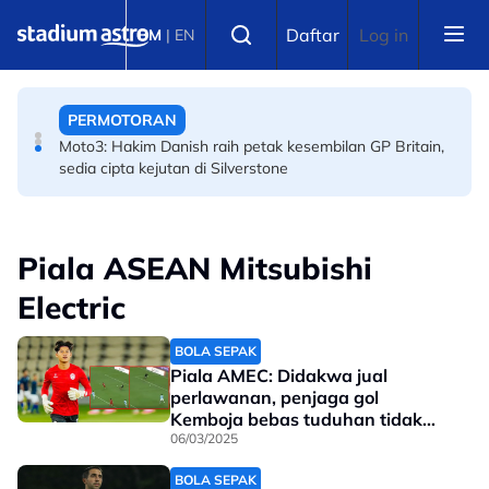
Skip to main content
SUKAN AIR
Select language
Daftar
Log in
BM
|
EN
Sejarah Tercipta! Malaysia raih emas pertama
Kejohanan Asia Hoki Dalam Air
PERMOTORAN
Moto3: Hakim Danish raih petak kesembilan GP Britain,
sedia cipta kejutan di Silverstone
Piala ASEAN Mitsubishi
Electric
BOLA SEPAK
Piala AMEC: Didakwa jual
perlawanan, penjaga gol
Kemboja bebas tuduhan tidak
bersalah
06/03/2025
BOLA SEPAK