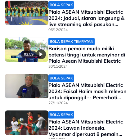
BOLA SEPAK
Piala ASEAN Mitsubishi Electric
2024: Jadual, siaran langsung &
live streaming aksi pasukan
Malaysia
06/12/2024
BOLA SEPAK TEMPATAN
Barisan pemain muda miliki
potensi tinggi untuk menyinar di
02:59
Piala Asean Mitsubishi Electric
30/11/2024
BOLA SEPAK
Piala ASEAN Mitsubishi Electric
2024: Faisal Halim masih relevan
untuk dipanggil -- Pemerhati
Sukan
27/11/2024
BOLA SEPAK
Piala ASEAN Mitsubishi Electric
2024: Lawan Indonesia,
Myanmar diperkuat 8 pemain