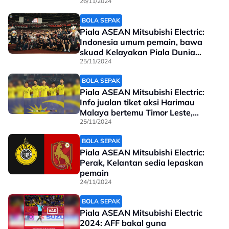
antarabangsa
26/11/2024
BOLA SEPAK
Piala ASEAN Mitsubishi Electric:
Indonesia umum pemain, bawa
skuad Kelayakan Piala Dunia
hadapi saingan
25/11/2024
BOLA SEPAK
Piala ASEAN Mitsubishi Electric:
Info jualan tiket aksi Harimau
Malaya bertemu Timor Leste,
Singapura
25/11/2024
BOLA SEPAK
Piala ASEAN Mitsubishi Electric:
Perak, Kelantan sedia lepaskan
pemain
24/11/2024
BOLA SEPAK
Piala ASEAN Mitsubishi Electric
2024: AFF bakal guna