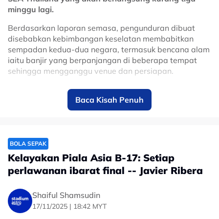
minggu lagi.
Berdasarkan laporan semasa, pengunduran dibuat
disebabkan kebimbangan keselatan membabitkan
sempadan kedua-dua negara, termasuk bencana alam
iaitu banjir yang berpanjangan di beberapa tempat
sehingga mengganggu venue dan persiapan.
Ia, juga memaksa tuan rumah untuk mempertimbang
Baca Kisah Penuh
pilihan berpindah lokasi, kerana pada asalnya
Songkhla merupakan tempat asal penganjuran acara
bola sepak.
🚨🇰🇭 Cambodia has officially withdrawn
BOLA SEPAK
Kelayakan Piala Asia B-17: Setiap
its men’s and women’s football teams
perlawanan ibarat final -- Javier Ribera
from the 2025 SEA Games, following a
letter sent by the National Olympic
Shaiful Shamsudin
Committee of Cambodia on 26
17/11/2025 | 18:42 MYT
November.
#SEAGames2025
#Cambodia