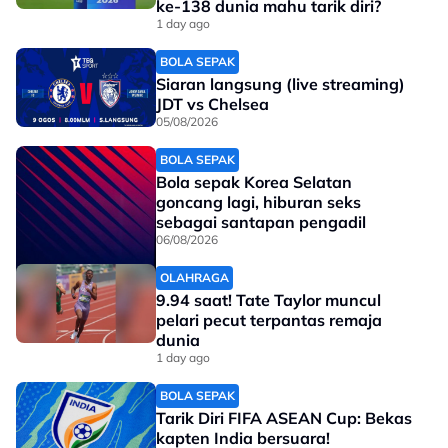
Bola sepak Korea Selatan
goncang lagi, hiburan seks
sebagai santapan pengadil
06/08/2026
OLAHRAGA
9.94 saat! Tate Taylor muncul
pelari pecut terpantas remaja
dunia
1 day ago
BOLA SEPAK
Tarik Diri FIFA ASEAN Cup: Bekas
kapten India bersuara!
1 day ago