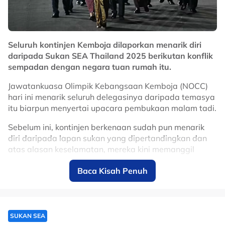
Seluruh kontinjen Kemboja dilaporkan menarik diri
daripada Sukan SEA Thailand 2025 berikutan konflik
sempadan dengan negara tuan rumah itu.
Jawatankuasa Olimpik Kebangsaan Kemboja (NOCC)
hari ini menarik seluruh delegasinya daripada temasya
itu biarpun menyertai upacara pembukaan malam tadi.
Sebelum ini, kontinjen berkenaan sudah pun menarik
diri daripada lapan sukan yang dipertandingkan dan
atas alasan keselamatan, mereka kini memanggil
pulang kesemua wakil mereka.
Baca Kisah Penuh
No node context available.
Related Topics
#Sukan Sea Thailand
#Kemboja
SUKAN SEA