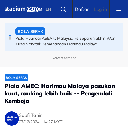
Skip to main content
PERMOTORAN
Select language
Daftar
Log in
BM
|
EN
Moto3: Hakim Danish raih petak kesembilan GP Britain,
sedia cipta kejutan di Silverstone
BOLA SEPAK
Piala Hyundai ASEAN: Malaysia ke separuh akhir! Wan
Kuzain arkitek kemenangan Harimau Malaya
Advertisement
BOLA SEPAK
Piala AMEC: Harimau Malaya pasukan
kuat, ranking lebih baik -- Pengendali
Kemboja
Saufi Tahir
07/12/2024 | 14:27 MYT