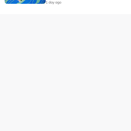
"Ia rumit tetapi kami perlu menghadapi setiap
perlawanan seperti perlawanan akhir," kata
pengendali berusia 37 tahun kelahiran Sepanyol itu.
Cabaran getir daripada Vietnam, Singapura, Hong
Kong, Kepulauan Mariana Utara dan Macau menanti,
lantas Ribera menuntut skuad muda negara bermain
seperti setiap pertemuan umpana perlawanan akhir.
"Kelima-lima pasukan mempunyai kekuatan berbeza
jadi setiap aksi ibarat perlawanan akhir," katanya.
Laman Hiburan Lain
Polisi Privasi
Terma Penggunaan