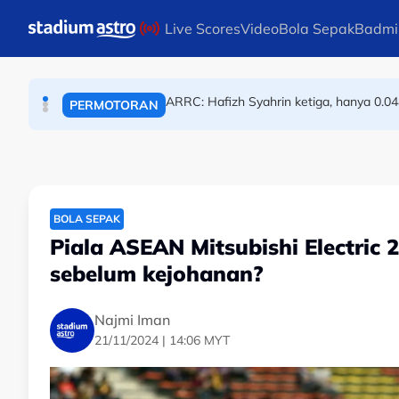
BOLA SEPAK
Skip to main content
Live Scores
Video
Bola Sepak
Badmi
ARRC: Hafizh Syahrin ketiga, hanya 0.04
PERMOTORAN
Angkat berat rayu dipertandingkan d
ANGKAT BERAT
BOLA SEPAK
Piala ASEAN Mitsubishi Electric
sebelum kejohanan?
Najmi Iman
21/11/2024 | 14:06 MYT