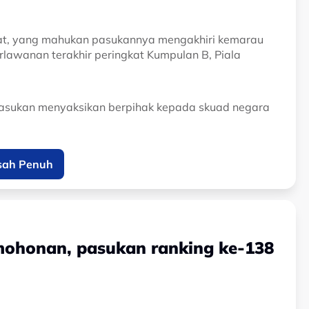
adrat, yang mahukan pasukannya mengakhiri kemarau
awanan terakhir peringkat Kumpulan B, Piala
pasukan menyaksikan berpihak kepada skuad negara
urulatih Filipina mahu tamatkan kemarau
sah Penuh
🔥
@ASTROARENA
l1)
August 7, 2026
mohonan, pasukan ranking ke-138
 untuk cipta sejarah", Carles Cuadrat, jurulatih
as Harimau Malaya." kongsinya.