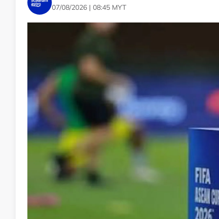
07/08/2026 | 08:45 MYT
Maklumat lanjut ikuti Nadi Arena malam ini.
No node context available.
Related Topics
#Piala Hyundai ASEAN
#Filipina
#Harimau Malaya