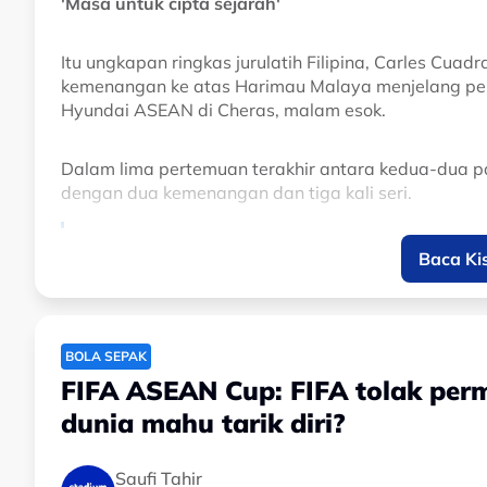
'Masa untuk cipta sejarah'
Itu ungkapan ringkas jurulatih Filipina, Carles Cu
kemenangan ke atas Harimau Malaya menjelang perl
Hyundai ASEAN di Cheras, malam esok.
Dalam lima pertemuan terakhir antara kedua-dua 
dengan dua kemenangan dan tiga kali seri.
“Time to make history”, Carles Cuadrat, j
Baca Ki
kemenangan ke atas Harimau Malaya. 🇵
pic.twitter.com/IX8p4LjGLc
— Zulhelmi Zainal Azam (@zulhelmizaina
BOLA SEPAK
FIFA ASEAN Cup: FIFA tolak per
dunia mahu tarik diri?
Menerusi wartawan Astro Arena, berkongsikan: "Masa
Filipina mahu tamatkan kemarau kemenangan ke at
Saufi Tahir