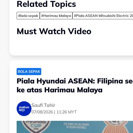
Related Topics
#bola sepak
#Harimau Malaya
#Piala ASEAN Mitsubishi Electric 2
Must Watch Video
BOLA SEPAK
Piala Hyundai ASEAN: Filipina 
ke atas Harimau Malaya
Saufi Tahir
07/08/2026 | 11:26 MYT