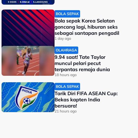
BOLA SEPAK
Bola sepak Korea Selatan
goncang lagi, hiburan seks
sebagai santapan pengadil
1 day ago
OLAHRAGA
9.94 saat! Tate Taylor
muncul pelari pecut
terpantas remaja dunia
18 hours ago
BOLA SEPAK
Tarik Diri FIFA ASEAN Cup:
Bekas kapten India
bersuara!
21 hours ago