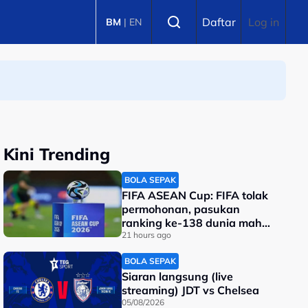
Select language
Daftar
Log in
BM
|
EN
Kini Trending
BOLA SEPAK
FIFA ASEAN Cup: FIFA tolak
permohonan, pasukan
ranking ke-138 dunia mahu
tarik diri?
21 hours ago
BOLA SEPAK
Siaran langsung (live
streaming) JDT vs Chelsea
05/08/2026