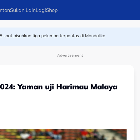
nton
Sukan Lain
Lagi
Shop
8 saat pisahkan tiga pelumba terpantas di Mandalika
alam MSSM
Advertisement
 2024: Yaman uji Harimau Malaya