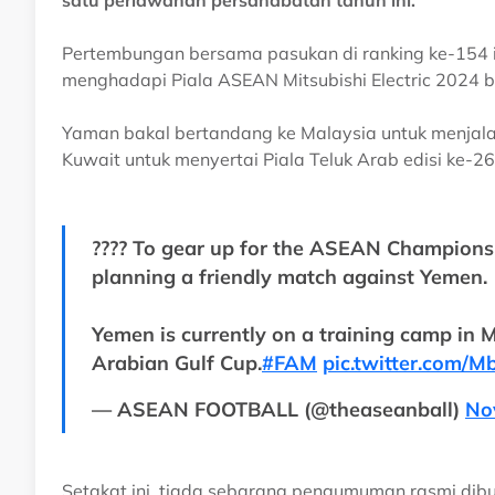
satu perlawanan persahabatan tahun ini.
Pertembungan bersama pasukan di ranking ke-154 i
menghadapi Piala ASEAN Mitsubishi Electric 2024 b
Yaman bakal bertandang ke Malaysia untuk menjalani
Kuwait untuk menyertai Piala Teluk Arab edisi ke-
???? To gear up for the ASEAN Champions
planning a friendly match against Yemen.
Yemen is currently on a training camp in 
Arabian Gulf Cup.
#FAM
pic.twitter.com/
— ASEAN FOOTBALL (@theaseanball)
No
Setakat ini, tiada sebarang pengumuman rasmi dib