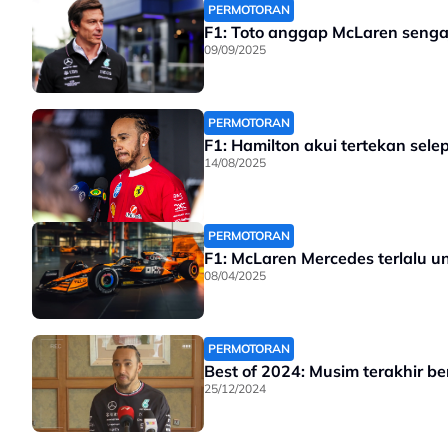
PERMOTORAN
F1: Toto anggap McLaren sengaja
09/09/2025
PERMOTORAN
F1: Hamilton akui tertekan sel
14/08/2025
PERMOTORAN
F1: McLaren Mercedes terlalu un
08/04/2025
PERMOTORAN
Best of 2024: Musim terakhir b
25/12/2024