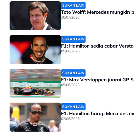
SUKAN LAIN
Toto Wolff: Mercedes mungkin
10/07/2023
SUKAN LAIN
F1: Hamilton sedia cabar Verst
05/06/2023
SUKAN LAIN
F1: Max Verstappen juarai GP 
05/06/2023
SUKAN LAIN
F1: Hamilton harap Mercedes m
02/06/2023