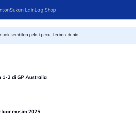
nton
Sukan Lain
Lagi
Shop
nish Iftikhar
ompok sembilan pelari pecut terbaik dunia
1-2 di GP Australia
eluar musim 2025