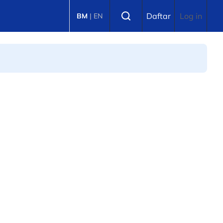
Select language
Daftar
Log in
BM
|
EN