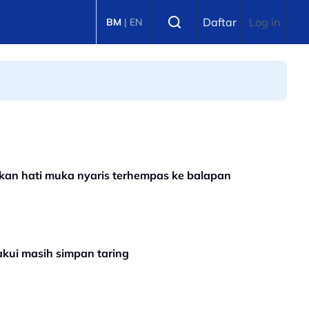
Select language
Daftar
Log in
BM
|
EN
kan hati muka nyaris terhempas ke balapan
kui masih simpan taring