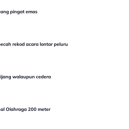
nang pingat emas
cah rekod acara lontar peluru
kijang walaupun cedera
nal Olahraga 200 meter