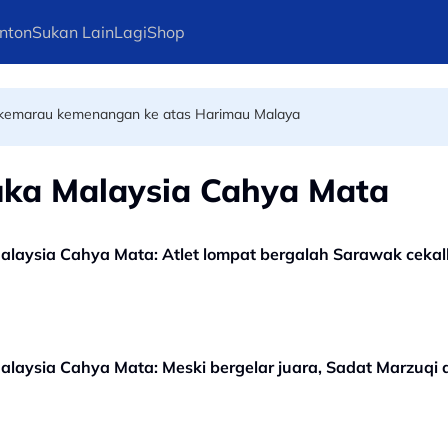
nton
Sukan Lain
Lagi
Shop
n pelari pecut remaja terbaik dunia
ri kemarau kemenangan ke atas Harimau Malaya
uka Malaysia Cahya Mata
laysia Cahya Mata: Atlet lompat bergalah Sarawak cekal
laysia Cahya Mata: Meski bergelar juara, Sadat Marzuqi a