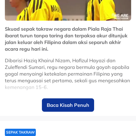
Skuad sepak takraw negara dalam Piala Raja Thai
ibarat turun tanpa taring dan terpaksa akur ditunjuk
jalan keluar oleh Filipina dalam aksi separuh akhir
acara regu hari ini.
Dibarisi Haziq Khairul Nizam, Hafizul Hayazi dan
Zuleffendi Sumari, regu negara bermula goyah apabila
gagal menyaingi ketekalan permainan Filipina yang
terus menguasai set pertama, sekali gus mengesahkan
kemenangan 15-6.
Anak buah jurulatih, Ahmad Jais Baharun, cuba bangkit
Baca Kisah Penuh
dalam set kedua dengan aksi lebih meyakinkan, corak
permainan lebih tersusun dan beberapa kali
mendahului lawan hasil kombinasi lebih kemas di
semua posisi.
SEPAK TAKRAW