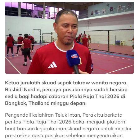
"Apabila kami menghantar pasukan ke kejohanan
utama, kami akan sentiasa meletakkan barisan pemain
yang terbaik," kata Sumali.
"Separuh daripada pasukan kali ini kami membawa
pemain muda dan menjadikan peluang ini untuk
mereka meraih pengalaman beraksi di pentas
antarabangsa.
"Beraksi di Bangkok, sudah pasti mereka akan
menghadirkan permainan terbaik di sana nanti."
No node context available.
Ketua jurulatih skuad sepak takraw wanita negara,
Related Topics
Rashidi Nordin, percaya pasukannya sudah bersiap
sedia bagi hadapi cabaran Piala Raja Thai 2026 di
#Sepak Takraw
Bangkok, Thailand minggu depan.
Pengendali kelahiran Teluk Intan, Perak itu berkata
pentas Piala Raja Thai 2026 bakal menjadi platform
buat barisan kejurulatihan skuad negara untuk menilai
prestasi semasa pasukan sebelum menyenaraikan