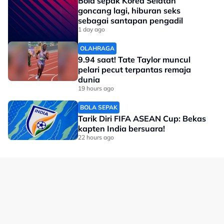
Bola sepak Korea Selatan
ketika majlis ringkas penyerahan barangan tajaan
goncang lagi, hiburan seks
tambahan yang berlangsung di Majlis Sukan Negara
sebagai santapan pengadil
(MSN), Bukit Jalil hari ini.
1 day ago
Untuk rekod, dalam Piala Raja Thai 2025, kem wanita
OLAHRAGA
9.94 saat! Tate Taylor muncul
negara sekadar menamatkan saingan di peringkat
pelari pecut terpantas remaja
kumpulan bagi acara regu berpasukan dan kuadran.
dunia
19 hours ago
No node context available.
Related Topics
BOLA SEPAK
Tarik Diri FIFA ASEAN Cup: Bekas
#Sepak Takraw
#Piala Raja Thai
kapten India bersuara!
22 hours ago