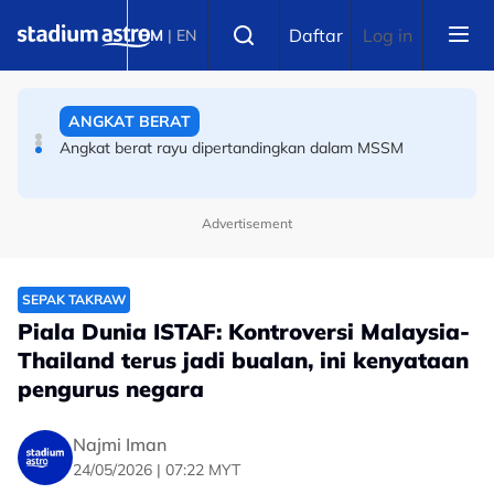
Skip to main content
ANGKAT BERAT
Select language
Daftar
Log in
BM
|
EN
Angkat berat rayu dipertandingkan dalam MSSM
BOLA SEPAK
Terkini Piala Hyundai ASEAN: Getir! Seorang lagi pemain
Harimau Malaya sah terkeluar
Advertisement
SEPAK TAKRAW
Piala Dunia ISTAF: Kontroversi Malaysia-
Thailand terus jadi bualan, ini kenyataan
pengurus negara
Najmi Iman
24/05/2026 | 07:22 MYT