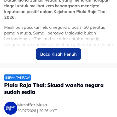
tinggi untuk melihat kem kebangsaan mencipta
keputusan positif dalam Kejohanan Piala Raja Thai
2026.
Meskipun pasukan lelaki negara dibarisi 50 peratus
pemain muda, Sumali percaya Malaysia bukan
bertandang ke Thailand sekadar untuk mengutip
pengalaman, sebaliknya memburu gelaran juara dalam
kejohanan yang bakal memasuki penganjuran edisi ke-
Baca Kisah Penuh
39 tahun ini.
Dia turut gesa skuad wanita negara mencapai sasaran
yang ditetapkan PSM iaitu mara ke separuh akhir bagi
acara quadrant, regu berpasukan dan juga doubles,
SEPAK TAKRAW
sekali gus memperbaiki prestasi edisi 2025 yang
Piala Raja Thai: Skuad wanita negara
menyaksikan perjuangan anak buah Rashidi Nordin
sudah sedia
sekadar di peringkat kumpulan.
Kejohanan Piala Raja Thai 2026 dijadualkan
Muzaffar Musa
berlangsung dari 3 hingga 11 Ogos depan.
29/07/2026 | 20:26 MYT