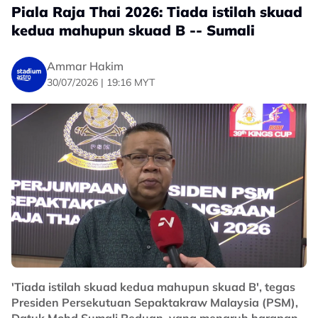
Bagaimanapun, Filipina kekal tenang dalam mata-
Piala Raja Thai 2026: Tiada istilah skuad
mata kritikal dan menutup perlawanan dengan
kedua mahupun skuad B -- Sumali
keputusan 15-13.
Kekalahan itu menyaksikan impian Malaysia beraksi di
Ammar Hakim
pentas final lebur, manakala Filipina meneruskan misi
30/07/2026 | 19:16 MYT
memburu gelaran juara.
No node context available.
Related Topics
#Sepak Takraw
#Piala Raja Thai
'Tiada istilah skuad kedua mahupun skuad B', tegas
Presiden Persekutuan Sepaktakraw Malaysia (PSM),
Datuk Mohd Sumali Reduan, yang menaruh harapan