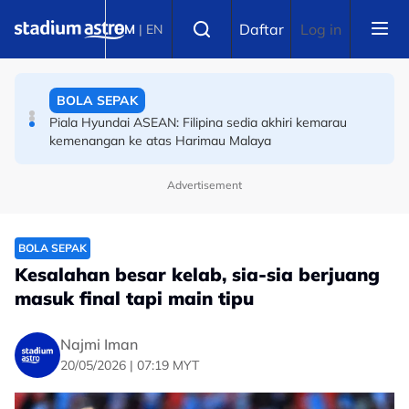
Skip to main content
OLAHRAGA
Select language
Daftar
Log in
BM
|
EN
(Terkini) Danish Iftikhar muncul antara lapan pelari pecut
remaja terbaik dunia
BOLA SEPAK
Piala Hyundai ASEAN: Filipina sedia akhiri kemarau
kemenangan ke atas Harimau Malaya
Advertisement
BOLA SEPAK
Kesalahan besar kelab, sia-sia berjuang
masuk final tapi main tipu
Najmi Iman
20/05/2026 | 07:19 MYT