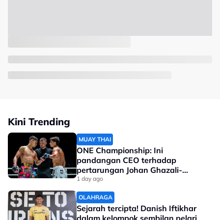
Kini Trending
MUAY THAI
ONE Championship: Ini
pandangan CEO terhadap
pertarungan Johan Ghazali-
Ramadan Ondash
1 day ago
OLAHRAGA
Sejarah tercipta! Danish Iftikhar
dalam kelompok sembilan pelari