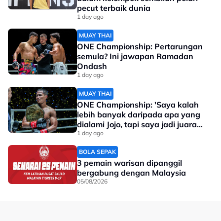
pecut terbaik dunia
1 day ago
MUAY THAI
ONE Championship: Pertarungan
semula? Ini jawapan Ramadan
Ondash
1 day ago
MUAY THAI
ONE Championship: 'Saya kalah
lebih banyak daripada apa yang
dialami Jojo, tapi saya jadi juara
dunia'
1 day ago
BOLA SEPAK
3 pemain warisan dipanggil
bergabung dengan Malaysia
05/08/2026