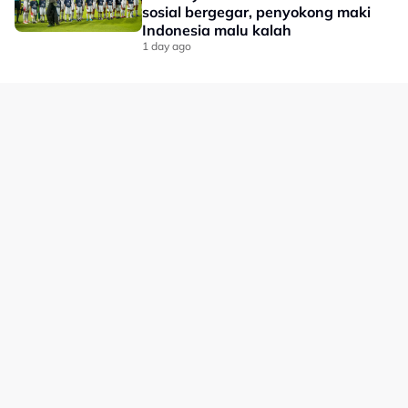
sosial bergegar, penyokong maki
kenyataan BAM.
Indonesia malu kalah
Kecederaan itu menjadi tamparan buat kem badminton
1 day ago
negara memandangkan Ee Wei merupakan antara
tonggak utama beregu campuran Malaysia.
Bagaimanapun, dengan pembedahan yang berjaya
disempurnakan dan sokongan penuh daripada BAM,
harapan kini tertumpu kepada proses pemulihannya
agar beliau dapat kembali memperkuatkan cabaran
Malaysia di pentas antarabangsa.
No node context available.
Related Topics
#badminton
#Toh Ee Wei-Chen Tang Jie
#Toh Ee Wei