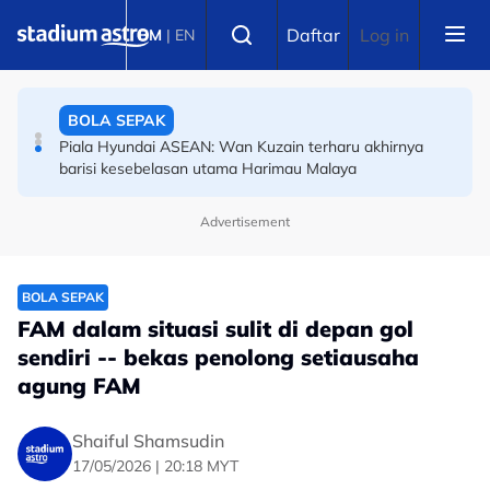
Skip to main content
Select language
BOLA SEPAK
Daftar
Log in
BM
|
EN
Piala Hyundai ASEAN: Wan Kuzain terharu akhirnya
barisi kesebelasan utama Harimau Malaya
BOLA SEPAK
Piala Hyundai ASEAN: Ini ibarat peluang kedua --
pemain naturalisasi Harimau Malaya
Advertisement
BOLA SEPAK
FAM dalam situasi sulit di depan gol
sendiri -- bekas penolong setiausaha
agung FAM
Shaiful Shamsudin
17/05/2026 | 20:18 MYT