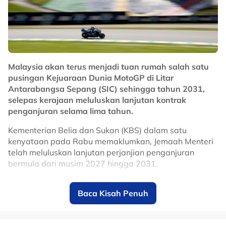
membantu Selangor kembali mencabar kejuaraan
domestik, selain memperkukuhkan cabaran kelab di
pentas Asia pada musim baharu.
No node context available.
Related Topics
Malaysia akan terus menjadi tuan rumah salah satu
pusingan Kejuaraan Dunia MotoGP di Litar
#Selangor
#bola sepak
Antarabangsa Sepang (SIC) sehingga tahun 2031,
selepas kerajaan meluluskan lanjutan kontrak
penganjuran selama lima tahun.
Kementerian Belia dan Sukan (KBS) dalam satu
kenyataan pada Rabu memaklumkan, Jemaah Menteri
telah meluluskan lanjutan perjanjian penganjuran
bermula dari musim 2027 hingga 2031.
Keputusan itu memastikan Malaysia terus kekal dalam
Baca Kisah Penuh
kalendar MotoGP, sekali gus mengukuhkan kedudukan
Sepang sebagai antara litar ikonik dalam kejuaraan
perlumbaan motosikal paling berprestij di dunia.