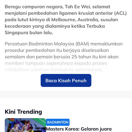
manfaat besar kepada Malaysia dalam usaha
Beregu campuran negara, Toh Ee Wei, selamat
memperkukuhkan reputasi negara sebagai destinasi
menjalani pembedahan ligamen krusiat anterior (ACL)
utama sukan permotoran dunia, selain terus
pada lutut kirinya di Melbourne, Australia, susulan
merancakkan ekonomi menerusi kemasukan pelancong
kecederaan yang dialaminya ketika Terbuka
dan penganjuran acara bertaraf antarabangsa di Litar
Singapura bulan lalu.
Antarabangsa Sepang.
Persatuan Badminton Malaysia (BAM) memaklumkan
No node context available.
prosedur pembedahan itu berjaya diselesaikan
Related Topics
semalam dan pemain berusia 25 tahun itu kini akan
memberi tumpuan sepenuhnya kepada proses
#motoGP
rehabilitasi sebelum kembali ke gelanggang.
Baca Kisah Penuh
Ee Wei melahirkan rasa syukur apabila pembedahan
berjalan lancar, selain menghargai sokongan yang
diterimanya daripada peminat, rakan seperjuangan
dan seluruh komuniti badminton sepanjang tempoh
sukar yang dilaluinya.
Kini Trending
“Saya lega kerana pembedahan berjalan dengan
BADMINTON
lancar dan ingin mengucapkan terima kasih kepada
Masters Korea: Gelaran juara
semua atas sokongan serta doa yang diberikan. Ia