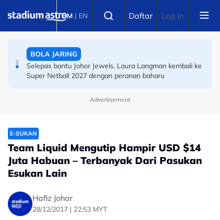
Skip to main content
SUKMA
Select language
Daftar
Log in
BM
|
EN
Meledak: Sukma, pentas bermulanya impian dan
harapan
BOLA JARING
Selepas bantu Johor Jewels, Laura Langman kembali ke
Super Netball 2027 dengan peranan baharu
Advertisement
E-SUKAN
Team Liquid Mengutip Hampir USD $14
Juta Habuan – Terbanyak Dari Pasukan
Esukan Lain
Hafiz Johar
28/12/2017 | 22:53 MYT