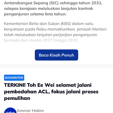
Antarabangsa Sepang (SIC) sehingga tahun 2031,
selepas kerajaan meluluskan lanjutan kontrak
penganjuran selama lima tahun.
Kementerian Belia dan Sukan (KBS) dalam satu
kenyataan pada Rabu memaklumkan, Jemaah Menteri
telah meluluskan lanjutan perjanjian penganjuran
bermula dari musim 2027 hingga 2031.
Keputusan itu memastikan Malaysia terus kekal dalam
Baca Kisah Penuh
kalendar MotoGP, sekali gus mengukuhkan kedudukan
Sepang sebagai antara litar ikonik dalam kejuaraan
perlumbaan motosikal paling berprestij di dunia.
Litar Antarabangsa Sepang mula menjadi tuan rumah
BADMINTON
MotoGP pada 1999 dan hanya terlepas menganjurkan
TERKINI! Toh Ee Wei selamat jalani
perlumbaan pada musim 2020 serta 2021 susulan
pembedahan ACL, fokus jalani proses
pandemik COVID-19.
pemulihan
Sepanjang lebih dua dekad penganjurannya, Grand
Prix Malaysia berjaya menarik kehadiran ratusan ribu
Ammar Hakim