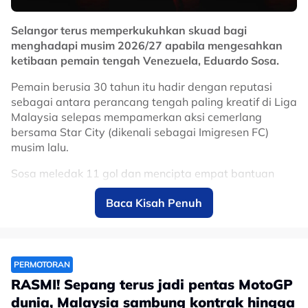
Selangor terus memperkukuhkan skuad bagi
menghadapi musim 2026/27 apabila mengesahkan
ketibaan pemain tengah Venezuela, Eduardo Sosa.
Pemain berusia 30 tahun itu hadir dengan reputasi
sebagai antara perancang tengah paling kreatif di Liga
Malaysia selepas mempamerkan aksi cemerlang
bersama Star City (dikenali sebagai Imigresen FC)
musim lalu.
Sosa meledak 11 gol dan mencipta empat bantuan
jaringan, sekali gus muncul antara pemain import
Baca Kisah Penuh
paling menyerlah dalam saingan domestik.
Kehadirannya dijangka menambah dimensi baharu
kepada jentera tengah Gergasi Merah menerusi
kreativiti, kawalan permainan dan kebolehan
PERMOTORAN
menghasilkan hantaran yang mampu memecahkan
RASMI! Sepang terus jadi pentas MotoGP
benteng pertahanan lawan.
dunia, Malaysia sambung kontrak hingga