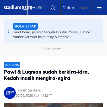
Skip to main content
SUKAN LAIN
Select language
Daftar
Log in
BM
|
EN
Dekat Malaysia susah nak cari makanan sihat, jadi
tertubuhnya Ringside
BOLA SEPAK
Sarat hamil, pemain tengah Crystal Palace, Justine
Vanhaevermaet kekal 'slay & steady'
Advertisement
RENCANA
Pawi & Luqman sudah berkira-kira,
Kedah masih mengira-ngira
Talisman Asrar
02/09/2020 | 14:44 MYT