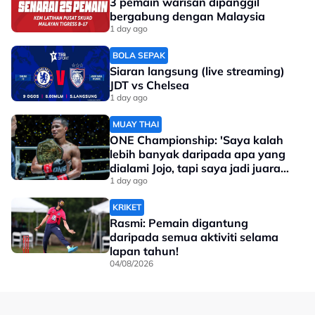
3 pemain warisan dipanggil
bergabung dengan Malaysia
1 day ago
BOLA SEPAK
Siaran langsung (live streaming)
JDT vs Chelsea
1 day ago
MUAY THAI
ONE Championship: 'Saya kalah
lebih banyak daripada apa yang
dialami Jojo, tapi saya jadi juara
dunia'
1 day ago
KRIKET
Rasmi: Pemain digantung
daripada semua aktiviti selama
lapan tahun!
04/08/2026