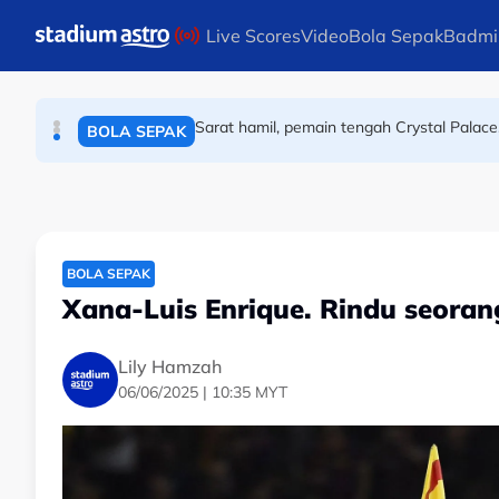
BOLA JARING
Skip to main content
Live Scores
Video
Bola Sepak
Badmi
Dekat Malaysia susah nak cari makanan sih
SUKAN LAIN
Sarat hamil, pemain tengah Crystal Palace
BOLA SEPAK
BOLA SEPAK
Xana-Luis Enrique. Rindu seoran
Lily Hamzah
06/06/2025 | 10:35 MYT