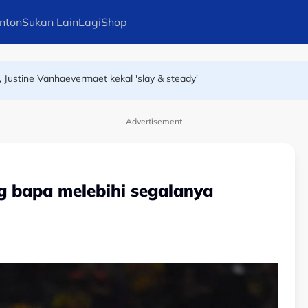
nton
Sukan Lain
Lagi
Shop
at, jadi tertubuhnya Ringside
, Justine Vanhaevermaet kekal 'slay & steady'
Advertisement
g bapa melebihi segalanya