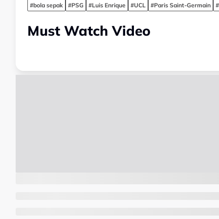
#bola sepak
#PSG
#Luis Enrique
#UCL
#Paris Saint-Germain
#
Must Watch Video