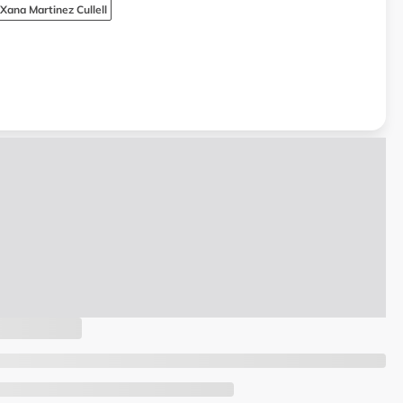
Xana Martinez Cullell