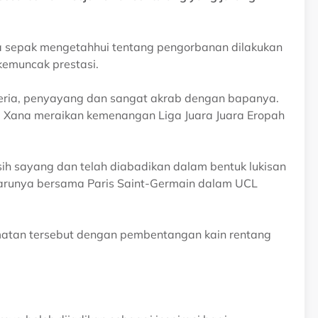
a sepak mengetahhui tentang pengorbanan dilakukan
kemuncak prestasi.
eria, penyayang dan sangat akrab dengan bapanya.
a Xana meraikan kemenangan Liga Juara Juara Eropah
ih sayang dan telah diabadikan dalam bentuk lukisan
rbarunya bersama Paris Saint-Germain dalam UCL
atan tersebut dengan pembentangan kain rentang