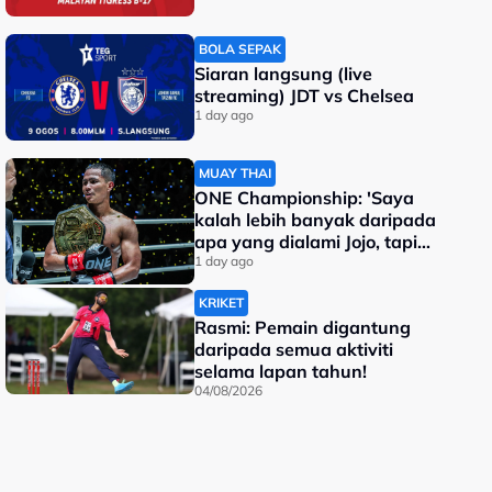
BOLA SEPAK
Siaran langsung (live
streaming) JDT vs Chelsea
1 day ago
MUAY THAI
ONE Championship: 'Saya
kalah lebih banyak daripada
apa yang dialami Jojo, tapi
saya jadi juara dunia'
1 day ago
KRIKET
Rasmi: Pemain digantung
daripada semua aktiviti
selama lapan tahun!
04/08/2026