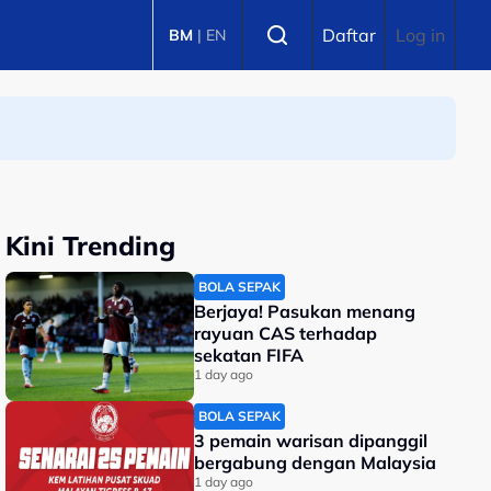
Select language
Daftar
Log in
BM
|
EN
Kini Trending
BOLA SEPAK
Berjaya! Pasukan menang
rayuan CAS terhadap
sekatan FIFA
1 day ago
BOLA SEPAK
3 pemain warisan dipanggil
bergabung dengan Malaysia
1 day ago