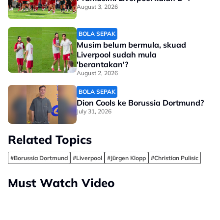
August 3, 2026
BOLA SEPAK
Musim belum bermula, skuad
Liverpool sudah mula
'berantakan'?
August 2, 2026
BOLA SEPAK
Dion Cools ke Borussia Dortmund?
July 31, 2026
Related Topics
#Borussia Dortmund
#Liverpool
#Jürgen Klopp
#Christian Pulisic
Must Watch Video