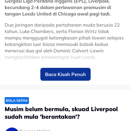
Gergasi Liga Perdana Inggeris (EPL), Liverpool,
kecundang 2-4 dalam perlawanan pramusim di
tangan Leeds United di Chicago awal pagi tadi.
Dua jaringan daripada pertahanan muda berusia 22
tahun, Luke Chambers, serta Florian Wirtz tidak
mampu menggugat ketangkasan pihak lawan selepas
kebangkitan luar biasa memasuki babak kedua
menerusi dua gol oleh Dominic Calvert-Lewin
menghadiahkan kemenangan buat Leeds.
Full-time in Chicago.
Baca Kisah Penuh
Thank you all for your brilliant support
during our time in the United States ❤️
pic.twitter.com/jIgPPfgFWf
BOLA SEPAK
Musim belum bermula, skuad Liverpool
— Liverpool FC (@LFC)
August 2, 2026
sudah mula 'berantakan'?