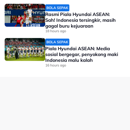
BOLA SEPAK
#bola sepak
#Liverpool
Rasmi Piala Hyundai ASEAN:
Sah! Indonesia tersingkir, masih
gagal buru kejuaraan
18 hours ago
BOLA SEPAK
Piala Hyundai ASEAN: Media
sosial bergegar, penyokong maki
Indonesia malu kalah
16 hours ago