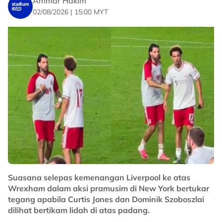
Ammar Hakim
No node context available.
02/08/2026 | 15:00 MYT
Related Topics
#Liverpool
#bola sepak
#Leeds United
#pramusim
Suasana selepas kemenangan Liverpool ke atas
Wrexham dalam aksi pramusim di New York bertukar
tegang apabila Curtis Jones dan Dominik Szoboszlai
dilihat bertikam lidah di atas padang.