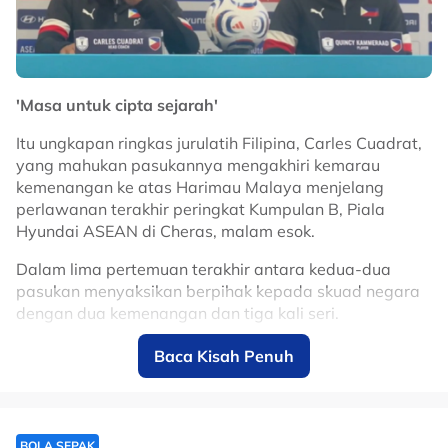
'Masa untuk cipta sejarah'
Itu ungkapan ringkas jurulatih Filipina, Carles Cuadrat,
yang mahukan pasukannya mengakhiri kemarau
kemenangan ke atas Harimau Malaya menjelang
perlawanan terakhir peringkat Kumpulan B, Piala
Hyundai ASEAN di Cheras, malam esok.
Dalam lima pertemuan terakhir antara kedua-dua
pasukan menyaksikan berpihak kepada skuad negara
dengan dua kemenangan dan tiga kali seri.
Baca Kisah Penuh
“Time to make history”, Carles Cuadrat,
jurulatih Filipina mahu tamatkan kemarau
kemenangan ke atas Harimau Malaya.
🇵🇭🔥
@ASTROARENA
BOLA SEPAK