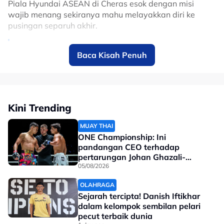
Piala Hyundai ASEAN di Cheras esok dengan misi
wajib menang sekiranya mahu melayakkan diri ke
pusingan separuh akhir.
Every competition begins with belief.
Baca Kisah Penuh
The Hyundai Cup campaign begins with
an away fixture against Myanmar 🇲🇲 on
July 25, setting up a challenging yet
Kini Trending
intriguing opening encounter.
pic.twitter.com/OPwPb0YYj1
MUAY THAI
ONE Championship: Ini
pandangan CEO terhadap
— Malaysia NT (@malaysia_nt)
January
pertarungan Johan Ghazali-
16, 2026
Ramadan Ondash
05/08/2026
OLAHRAGA
Keputusan:
Sejarah tercipta! Danish Iftikhar
dalam kelompok sembilan pelari
4/9/2024: Pesta Bola Merdeka 2024 (Separuh Akhir)
pecut terbaik dunia
Malaysia 2-1 Filipina