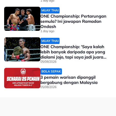
1 day ago
23/3/2022: Perlawanan Persahabatan
MUAY THAI
Malaysia 2-0 Filipina
ONE Championship: Pertarungan
semula? Ini jawapan Ramadan
22/3/2017: Perlawanan Persahabatan
Ondash
Malaysia 0-0 Filipina
1 day ago
1/3/2024: Perlawanan Persahabatan
MUAY THAI
Malaysia 0-0 Filipina
ONE Championship: 'Saya kalah
lebih banyak daripada apa yang
1/6/2012: Perlawanan Persahabatan
dialami Jojo, tapi saya jadi juara
Malaysia 0-0 Filipina
dunia'
05/08/2026
Ayuh berikan sokongan buat skuad negara esok!
BOLA SEPAK
3 pemain warisan dipanggil
No node context available.
bergabung dengan Malaysia
05/08/2026
Related Topics
#Piala Hyundai ASEAN
#Harimau Malaya