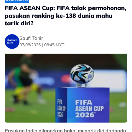
pic.twitter.com/IX8p4LjGLc
FIFA ASEAN Cup: FIFA tolak permohonan,
pasukan ranking ke-138 dunia mahu
— Zulhelmi Zainal Azam
tarik diri?
(@zulhelmizainal1)
August 7, 2026
Saufi Tahir
Menerusi wartawan Astro Arena, berkongsikan: "Masa
07/08/2026 | 08:45 MYT
untuk cipta sejarah", Carles Cuadrat, jurulatih Filipina
mahu tamatkan kemarau kemenangan ke atas
Harimau Malaya." kongsinya.
Maklumat lanjut ikuti Nadi Arena malam ini.
No node context available.
Related Topics
#Piala Hyundai ASEAN
#Filipina
#Harimau Malaya
Pasukan India dilaporkan bakal menarik diri daripada