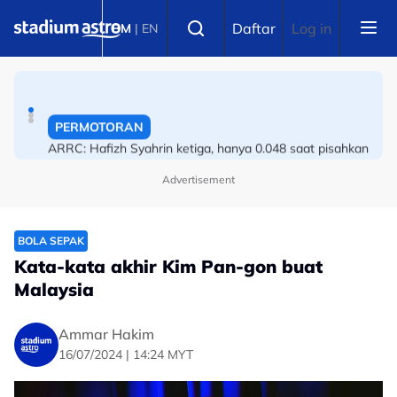
Skip to main content
BOLA SEPAK
Select language
Daftar
Log in
BM
|
EN
Liga Super: Melaka tagih pengalaman Apek
PERMOTORAN
ARRC: Hafizh Syahrin ketiga, hanya 0.048 saat pisahkan
tiga pelumba terpantas di Mandalika
Advertisement
BOLA SEPAK
Kata-kata akhir Kim Pan-gon buat
Malaysia
Ammar Hakim
16/07/2024 | 14:24 MYT