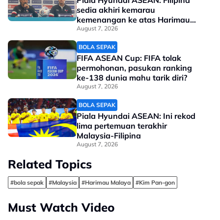
Piala Hyundai ASEAN: Filipina
sedia akhiri kemarau
kemenangan ke atas Harimau
Malaya
August 7, 2026
BOLA SEPAK
FIFA ASEAN Cup: FIFA tolak
permohonan, pasukan ranking
ke-138 dunia mahu tarik diri?
August 7, 2026
BOLA SEPAK
Piala Hyundai ASEAN: Ini rekod
lima pertemuan terakhir
Malaysia-Filipina
August 7, 2026
Related Topics
#bola sepak
#Malaysia
#Harimau Malaya
#Kim Pan-gon
Must Watch Video