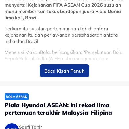
menyertai Kejohanan FIFA ASEAN Cup 2026 susulan
mahu memberikan fokus berdepan juara Piala Dunia
lima kali, Brazil.
Perkara itu susulan pertembungan tarikh antara
kejohanan itu dan perlawanan persahabatan antara
India dan Brazil.
Menerusi MakanBola, berkongsikan: "Persekutuan Bola
Sepak Seluruh India (AIFF) cuba mengemukakan
kompromi dengan menghantar pasukan India B-23
Baca Kisah Penuh
atau skuad India B sebagai pengganti ke kejohanan
berkenaan.
"Walau bagaimanapun, permohonan AIFF telah ditolak
Persekutuan Bola Sepak Antarabangsa (FIFA). Susulan
BOLA SEPAK
itu, AIFF akan membuat keputusan tentang status
Piala Hyundai ASEAN: Ini rekod lima
mereka dalam kejohanan itu.
pertemuan terakhir Malaysia-Filipina
"Sekiranya India memilih aksi menentang Brazil, AIFF
perlu menyediakan pakej kewangan sehingga 70 juta
Saufi Tahir