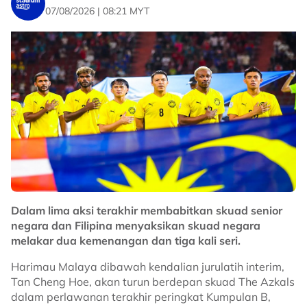
rupee (RM286 juta). Pakej tersebut merangkumi jualan
07/08/2026 | 08:21 MYT
tiket, penaja dan sokongan kerajaan Bengal Barat
untuk membawa Brazil beraksi di Kolkata." kongsinya.
Skuad Blue Tigers itu diundi dalam satu divisyen sama
bersama Indonesia, Malaysia dan Singapura.
No node context available.
Related Topics
#FIFA ASEAN Cup
#FIFA
#Harimau Malaya
Dalam lima aksi terakhir membabitkan skuad senior
negara dan Filipina menyaksikan skuad negara
melakar dua kemenangan dan tiga kali seri.
Harimau Malaya dibawah kendalian jurulatih interim,
Tan Cheng Hoe, akan turun berdepan skuad The Azkals
dalam perlawanan terakhir peringkat Kumpulan B,