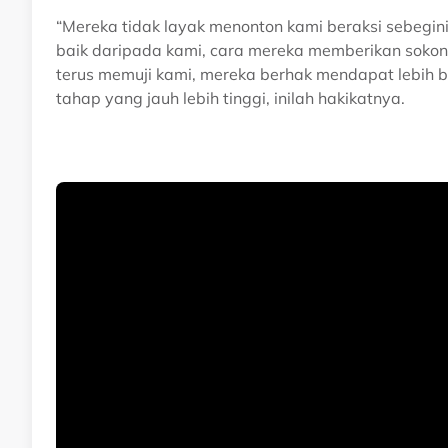
“Mereka tidak layak menonton kami beraksi sebegini
baik daripada kami, cara mereka memberikan sokon
terus memuji kami, mereka berhak mendapat lebih 
tahap yang jauh lebih tinggi, inilah hakikatnya.