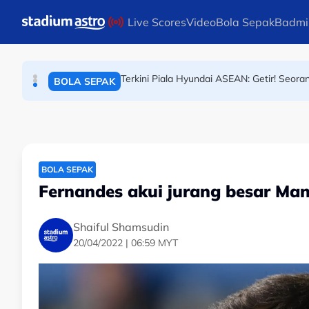
BOLA SEPAK
Skip to main content
Live Scores
Video
Bola Sepak
Badmi
Bintang Piala Dunia 2026, pasukan ranki
BOLA SEPAK
Terkini Piala Hyundai ASEAN: Getir! Seora
BOLA SEPAK
BOLA SEPAK
Fernandes akui jurang besar Man
Shaiful Shamsudin
20/04/2022 | 06:59 MYT