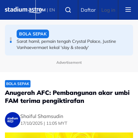
Skip to main content
SUKAN LAIN
Select language
Daftar
Log in
BM
|
EN
Dekat Malaysia susah nak cari makanan sihat, jadi
tertubuhnya Ringside
BOLA SEPAK
Sarat hamil, pemain tengah Crystal Palace, Justine
Vanhaevermaet kekal 'slay & steady'
Advertisement
BOLA SEPAK
Anugerah AFC: Pembangunan akar umbi
FAM terima pengiktirafan
Shaiful Shamsudin
17/10/2025 | 11:05 MYT