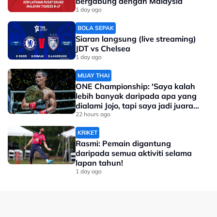
bergabung dengan Malaysia
1 day ago
BOLA SEPAK
Siaran langsung (live streaming)
JDT vs Chelsea
1 day ago
MUAY THAI
ONE Championship: 'Saya kalah
lebih banyak daripada apa yang
dialami Jojo, tapi saya jadi juara
dunia'
22 hours ago
KRIKET
Rasmi: Pemain digantung
daripada semua aktiviti selama
lapan tahun!
1 day ago