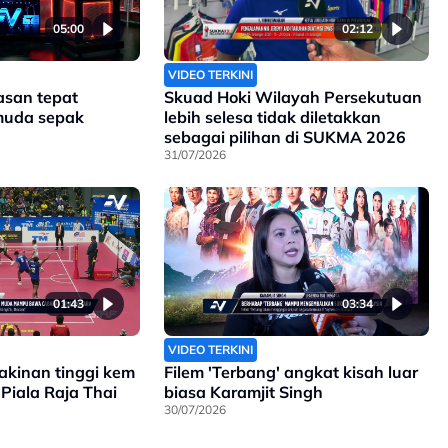
05:00
02:12
VIDEO TERKINI
asan tepat
Skuad Hoki Wilayah Persekutuan
muda sepak
lebih selesa tidak diletakkan
sebagai pilihan di SUKMA 2026
31/07/2026
01:43
03:34
VIDEO TERKINI
akinan tinggi kem
Filem 'Terbang' angkat kisah luar
Piala Raja Thai
biasa Karamjit Singh
30/07/2026