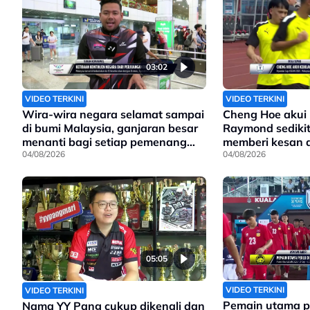
03:02
VIDEO TERKINI
VIDEO TERKINI
Wira-wira negara selamat sampai
Cheng Hoe akui
di bumi Malaysia, ganjaran besar
Raymond sediki
menanti bagi setiap pemenang
memberi kesan 
pingat di Sukan Komanwel 2026
04/08/2026
Harimau Malay
04/08/2026
05:05
VIDEO TERKINI
VIDEO TERKINI
Pemain utama pe
Nama YY Pang cukup dikenali dan