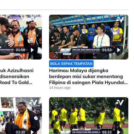
01:58
01:53
BOLA SEPAK TEMPATAN
k Azizulhasni
Harimau Malaya dijangka
disenaraikan
berdepan misi sukar menentang
Road To Gold
Filipina di saingan Piala Hyundai
Asean
14 hours ago
02:20
02:33