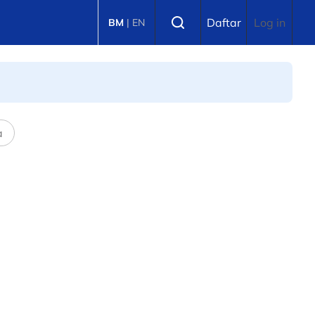
Select language
Daftar
Log in
BM
|
EN
a