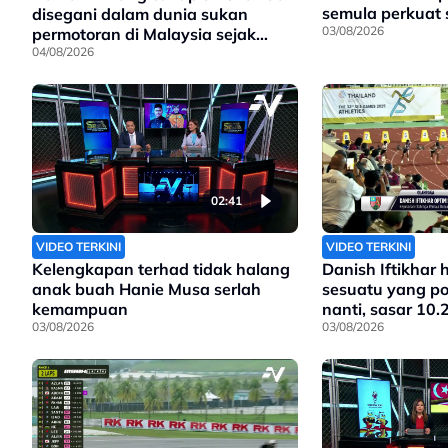
semula perkuat
disegani dalam dunia sukan
03/08/2026
permotoran di Malaysia sejak
90an, dan kini anak kepada
04/08/2026
pengasasnya meneruskan legasi
yang telah ditinggalkan
02:41
VIDEO TERKINI
VIDEO TERKINI
Kelengkapan terhad tidak halang
Danish Iftikhar 
anak buah Hanie Musa serlah
sesuatu yang pos
kemampuan
nanti, sasar 10.
03/08/2026
03/08/2026