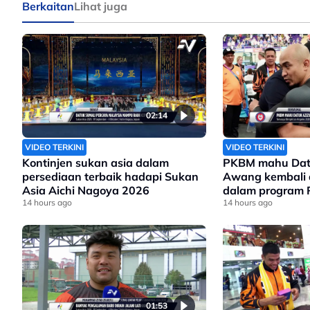
Berkaitan
Lihat juga
02:14
VIDEO TERKINI
VIDEO TERKINI
Kontinjen sukan asia dalam
PKBM mahu Datu
persediaan terbaik hadapi Sukan
Awang kembali 
Asia Aichi Nagoya 2026
dalam program 
14 hours ago
Olimpik 2028
14 hours ago
01:53