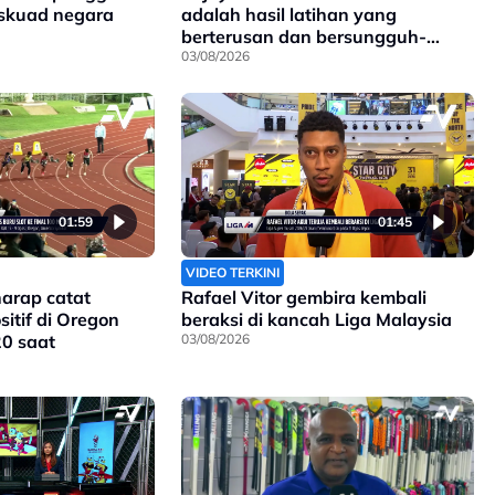
 skuad negara
adalah hasil latihan yang
berterusan dan bersungguh-
sungguh
03/08/2026
01:59
01:45
VIDEO TERKINI
harap catat
Rafael Vitor gembira kembali
itif di Oregon
beraksi di kancah Liga Malaysia
20 saat
03/08/2026