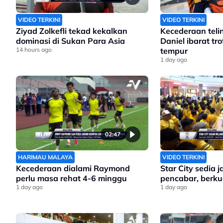
VIDEO TERKINI
VIDEO TERKINI
Ziyad Zolkefli tekad kekalkan
Kecederaan teli
dominasi di Sukan Para Asia
Daniel ibarat tr
14 hours ago
tempur
1 day ago
02:47
HARIMAU MALAYA
VIDEO TERKINI
Kecederaan dialami Raymond
Star City sedia 
perlu masa rehat 4-6 minggu
pencabar, berkua
1 day ago
1 day ago