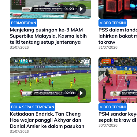
01:23
PERMOTORAN
VIDEO TERKINI
Menjelang pusingan ke-3 MAM
PSS dalam land
Superbike Malaysia, Kasma lebih
lahirkan bakat 
teliti tentang setup jenteranya
takraw
31/07/2026
31/07/2026
02:39
BOLA SEPAK TEMPATAN
VIDEO TERKINI
Ketiadaan Endrick, Tan Cheng
PSM sandar key
Hoe wajar panggil Akhyar dan
sepak takraw di 
Danial Amier ke dalam pasukan
30/07/2026
31/07/2026