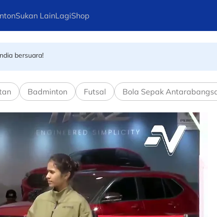
uru gelaran dunia di Tokyo
nton
Sukan Lain
Lagi
Shop
ndia bersuara!
lik Trabzonspor
tan
Badminton
Futsal
Bola Sepak Antarabangs