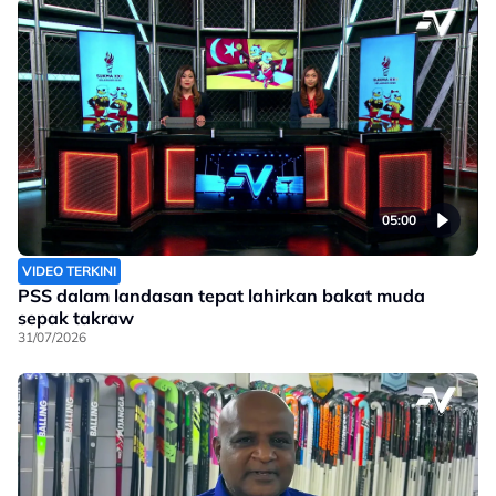
05:00
VIDEO TERKINI
PSS dalam landasan tepat lahirkan bakat muda
sepak takraw
31/07/2026