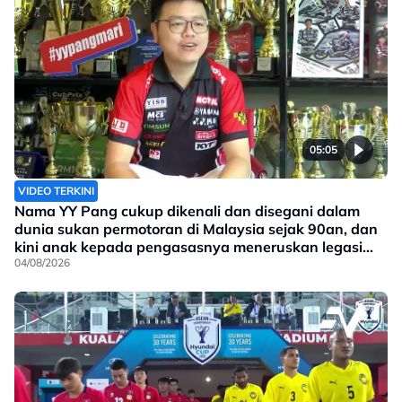
05:05
VIDEO TERKINI
Nama YY Pang cukup dikenali dan disegani dalam
dunia sukan permotoran di Malaysia sejak 90an, dan
kini anak kepada pengasasnya meneruskan legasi
yang telah ditinggalkan
04/08/2026