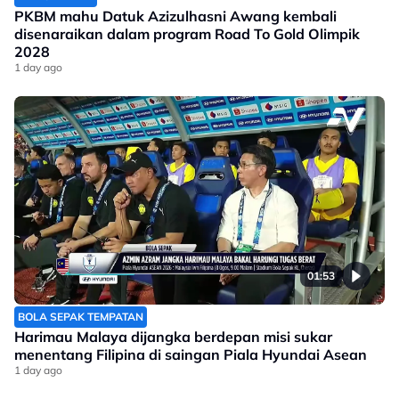
PKBM mahu Datuk Azizulhasni Awang kembali
disenaraikan dalam program Road To Gold Olimpik
2028
1 day ago
01:53
BOLA SEPAK TEMPATAN
Harimau Malaya dijangka berdepan misi sukar
menentang Filipina di saingan Piala Hyundai Asean
1 day ago