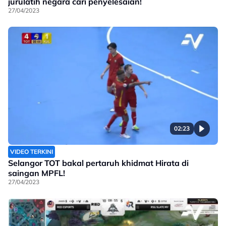
jurulatih negara cari penyelesaian!
27/04/2023
02:23
VIDEO TERKINI
Selangor TOT bakal pertaruh khidmat Hirata di
saingan MPFL!
27/04/2023