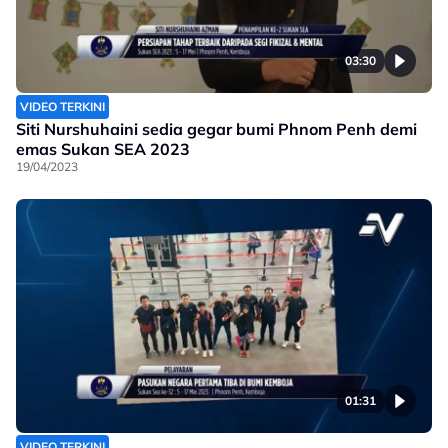
03:30
VIDEO TERKINI
Siti Nurshuhaini sedia gegar bumi Phnom Penh demi
emas Sukan SEA 2023
19/04/2023
01:31
VIDEO TERKINI