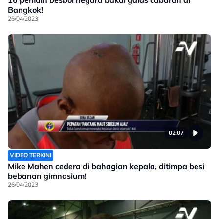
16 pemain besbol negara bakal galas cabaran di
Bangkok!
26/04/2023
02:07
VIDEO TERKINI
Mike Mahen cedera di bahagian kepala, ditimpa besi
bebanan gimnasium!
26/04/2023