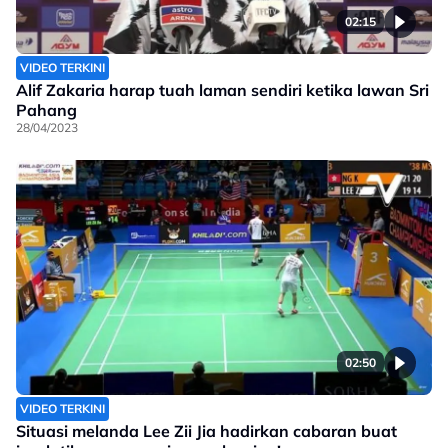
02:15
VIDEO TERKINI
Alif Zakaria harap tuah laman sendiri ketika lawan Sri
Pahang
28/04/2023
02:50
VIDEO TERKINI
Situasi melanda Lee Zii Jia hadirkan cabaran buat