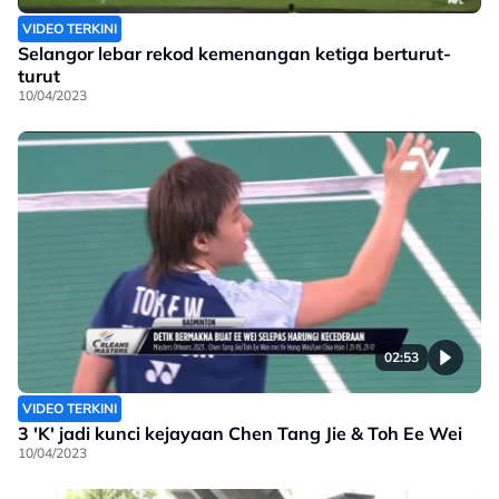
VIDEO TERKINI
Selangor lebar rekod kemenangan ketiga berturut-
turut
10/04/2023
02:53
VIDEO TERKINI
3 'K' jadi kunci kejayaan Chen Tang Jie & Toh Ee Wei
10/04/2023