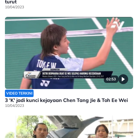
turut
10/04/2023
02:53
VIDEO TERKINI
3 'K' jadi kunci kejayaan Chen Tang Jie & Toh Ee Wei
10/04/2023