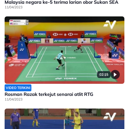
Malaysia negara ke-5 terima larian obor Sukan SEA
11/04/2023
02:15
VIDEO TERKINI
Rosman Razak terkejut senarai atlit RTG
11/04/2023