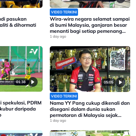
VIDEO TERKINI
jadi pasukan
Wira-wira negara selamat sampai
liti & dihormati
di bumi Malaysia, ganjaran besar
menanti bagi setiap pemenang
pingat di Sukan Komanwel 2026
1 day ago
01:38
05:05
VIDEO TERKINI
i spekulasi, PDRM
Nama YY Pang cukup dikenali dan
rkubur daripada
disegani dalam dunia sukan
o
permotoran di Malaysia sejak
90an, dan kini anak kepada
1 day ago
pengasasnya meneruskan legasi
yang telah ditinggalkan