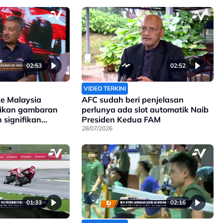
02:53
02:52
VIDEO TERKINI
e Malaysia
AFC sudah beri penjelasan
ikan gambaran
perlunya ada slot automatik Naib
signifikan
Presiden Kedua FAM
ar Sepang
28/07/2026
01:33
02:16