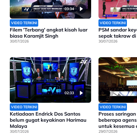
03:34
VIDEO TERKINI
VIDEO TERKINI
Filem 'Terbang' angkat kisah luar
PSM sandar key
biasa Karamjit Singh
sepak takraw di 
30/07/2026
30/07/2026
02:33
VIDEO TERKINI
VIDEO TERKINI
Ketiadaan Endrick Dos Santos
Proses saringan
belum gugat keyakinan Harimau
beberapa agensi
Malaya
untuk kesemua 
30/07/2026
bertanding jaw
29/07/2026