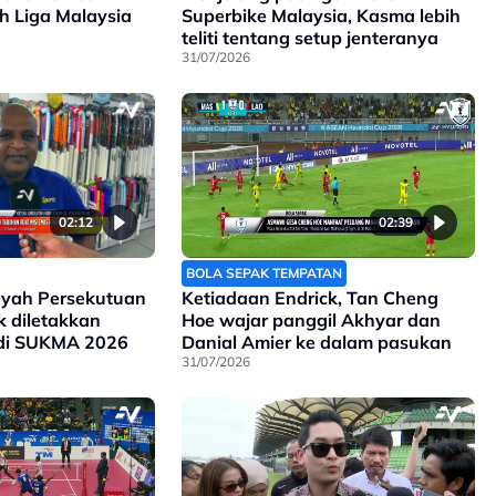
ah Liga Malaysia
Superbike Malaysia, Kasma lebih
teliti tentang setup jenteranya
31/07/2026
02:12
02:39
BOLA SEPAK TEMPATAN
ayah Persekutuan
Ketiadaan Endrick, Tan Cheng
ak diletakkan
Hoe wajar panggil Akhyar dan
 di SUKMA 2026
Danial Amier ke dalam pasukan
31/07/2026