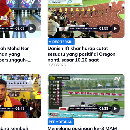
02:09
01:59
VIDEO TERKINI
ah Mohd Nor
Danish Iftikhar harap catat
ihan yang
sesuatu yang positif di Oregon
 bersungguh-
nanti, sasar 10.20 saat
03/08/2026
01:45
01:23
PERMOTORAN
mbira kembali
Menjelang pusingan ke-3 MAM