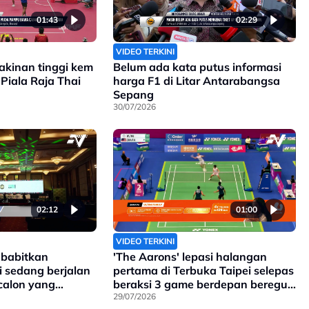
01:43
02:29
VIDEO TERKINI
akinan tinggi kem
Belum ada kata putus informasi
Piala Raja Thai
harga F1 di Litar Antarabangsa
Sepang
30/07/2026
02:12
01:00
VIDEO TERKINI
 babitkan
'The Aarons' lepasi halangan
 sedang berjalan
pertama di Terbuka Taipei selepas
calon yang
beraksi 3 game berdepan beregu
atan FAM
tuan rumah
29/07/2026