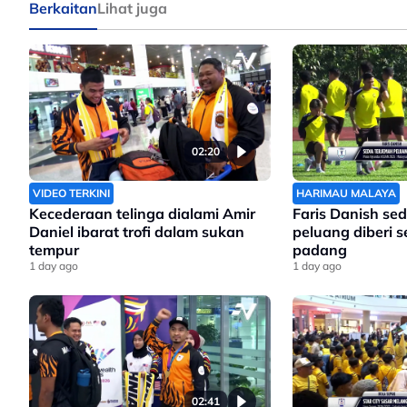
Berkaitan
Lihat juga
02:20
VIDEO TERKINI
HARIMAU MALAYA
Kecederaan telinga dialami Amir
Faris Danish sed
Daniel ibarat trofi dalam sukan
peluang diberi 
tempur
padang
1 day ago
1 day ago
02:41