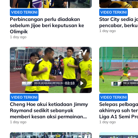
VIDEO TERKINI
VIDEO TERKINI
Perbincangan perlu diadakan
Star City sedia 
sebelum Jijoe beri keputusan ke
pencabar, berkua
Olimpik
1 day ago
1 day ago
02:18
VIDEO TERKINI
VIDEO TERKINI
Cheng Hoe akui ketiadaan Jimmy
Selepas pelbaga
Raymond sedikit sebanyak
akhirnya sah te
memberi kesan aksi permainan
Liga A1 Semi Pr
Harimau Malaya
1 day ago
1 day ago