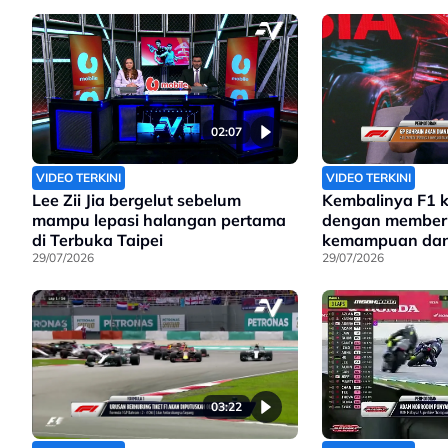
02:07
VIDEO TERKINI
VIDEO TERKINI
Lee Zii Jia bergelut sebelum
Kembalinya F1 k
mampu lepasi halangan pertama
dengan member
di Terbuka Taipei
kemampuan dan 
29/07/2026
dimiliki oleh Lit
29/07/2026
03:22