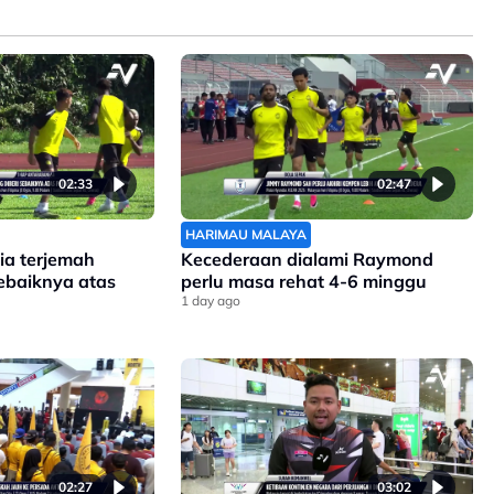
02:33
02:47
HARIMAU MALAYA
ia terjemah
Kecederaan dialami Raymond
sebaiknya atas
perlu masa rehat 4-6 minggu
1 day ago
02:27
03:02