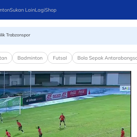
ia meninggal dunia akibat diserang
nton
Sukan Lain
Lagi
Shop
lik Trabzonspor
ri kemarau kemenangan ke atas Harimau Malaya
tan
Badminton
Futsal
Bola Sepak Antarabangs