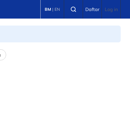
Select language
Daftar
Log in
BM
|
EN
a