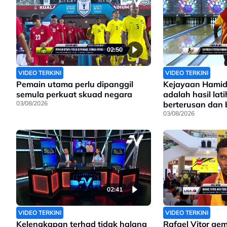
02:50
VIDEO TERKINI
VIDEO TERKINI
Pemain utama perlu dipanggil
Kejayaan Hamid
semula perkuat skuad negara
adalah hasil lat
03/08/2026
berterusan dan
sungguh
03/08/2026
02:41
VIDEO TERKINI
VIDEO TERKINI
Kelengkapan terhad tidak halang
Rafael Vitor ge