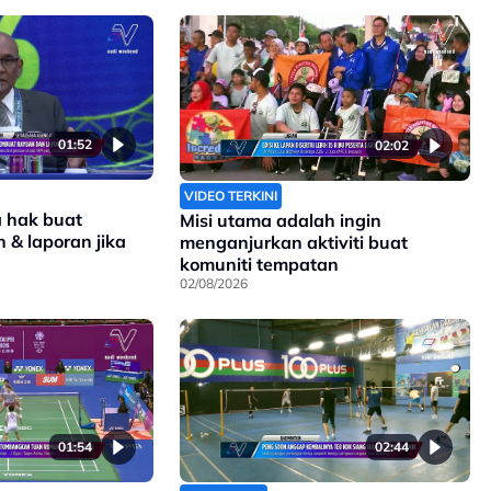
01:52
02:02
VIDEO TERKINI
a hak buat
Misi utama adalah ingin
 & laporan jika
menganjurkan aktiviti buat
komuniti tempatan
02/08/2026
01:54
02:44