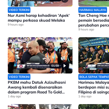
VIDEO TERKINI
HARIMAU MALAYA
Nur Azmi harap kehadiran 'Apek'
Tan Cheng Hoe
mampu perkasa skuad Melaka
pemain bersedi
9 hours ago
perubahan perc
Filipina
9 hours ago
01:58
VIDEO TERKINI
BOLA SEPAK TEMPA
PKBM mahu Datuk Azizulhasni
Harimau Malaya
Awang kembali disenaraikan
berdepan misi 
dalam program Road To Gold
Filipina di sain
Olimpik 2028
1 day ago
Asean
1 day ago