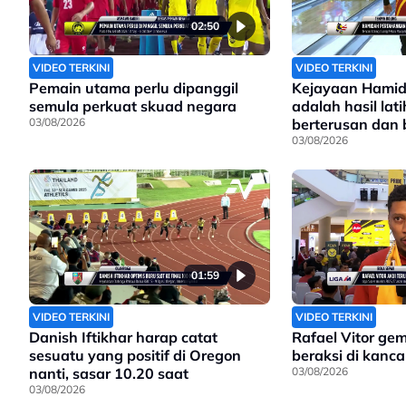
02:50
VIDEO TERKINI
VIDEO TERKINI
Pemain utama perlu dipanggil
Kejayaan Hamid
semula perkuat skuad negara
adalah hasil lat
03/08/2026
berterusan dan
sungguh
03/08/2026
01:59
VIDEO TERKINI
VIDEO TERKINI
Danish Iftikhar harap catat
Rafael Vitor ge
sesuatu yang positif di Oregon
beraksi di kanc
nanti, sasar 10.20 saat
03/08/2026
03/08/2026