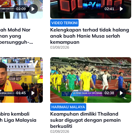
02:09
02:41
VIDEO TERKINI
ah Mohd Nor
Kelengkapan terhad tidak halang
ihan yang
anak buah Hanie Musa serlah
 bersungguh-
kemampuan
03/08/2026
01:45
02:38
HARIMAU MALAYA
mbira kembali
Keampuhan dimiliki Thailand
ah Liga Malaysia
sukar digugat dengan pemain
berkualiti
02/08/2026