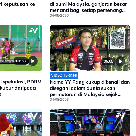
ri keputusan ke
di bumi Malaysia, ganjaran besar
menanti bagi setiap pemenang
pingat di Sukan Komanwel 2026
04/08/2026
01:38
05:05
VIDEO TERKINI
i spekulasi, PDRM
Nama YY Pang cukup dikenali dan
rkubur daripada
disegani dalam dunia sukan
o
permotoran di Malaysia sejak
90an, dan kini anak kepada
04/08/2026
pengasasnya meneruskan legasi
yang telah ditinggalkan