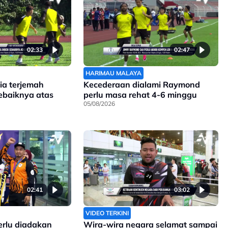
02:33
02:47
HARIMAU MALAYA
ia terjemah
Kecederaan dialami Raymond
sebaiknya atas
perlu masa rehat 4-6 minggu
05/08/2026
02:41
03:02
VIDEO TERKINI
erlu diadakan
Wira-wira negara selamat sampai