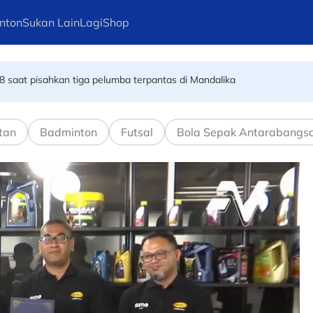
nton
Sukan Lain
Lagi
Shop
8 saat pisahkan tiga pelumba terpantas di Mandalika
alam MSSM
tan
Badminton
Futsal
Bola Sepak Antarabangs