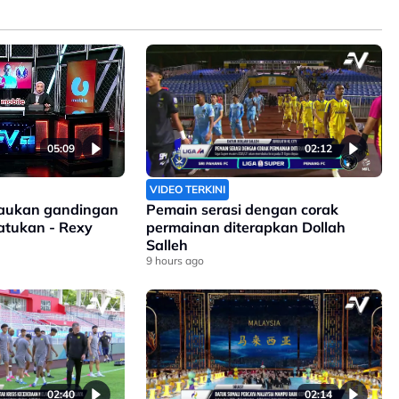
05:09
02:12
VIDEO TERKINI
isaukan gandingan
Pemain serasi dengan corak
satukan - Rexy
permainan diterapkan Dollah
Salleh
9 hours ago
02:40
02:14