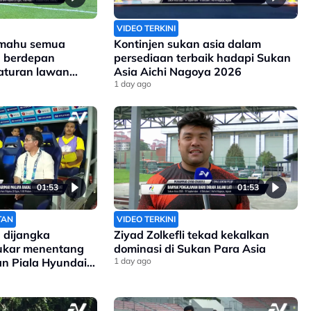
VIDEO TERKINI
 mahu semua
Kontinjen sukan asia dalam
a berdepan
persediaan terbaik hadapi Sukan
aturan lawan
Asia Aichi Nagoya 2026
1 day ago
01:53
01:53
TAN
VIDEO TERKINI
 dijangka
Ziyad Zolkefli tekad kekalkan
sukar menentang
dominasi di Sukan Para Asia
gan Piala Hyundai
1 day ago