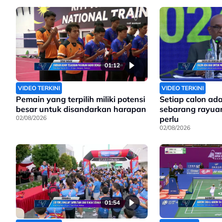
01:12
VIDEO TERKINI
VIDEO TERKINI
Pemain yang terpilih miliki potensi
Setiap calon ad
besar untuk disandarkan harapan
sebarang rayuan
02/08/2026
perlu
02/08/2026
01:54