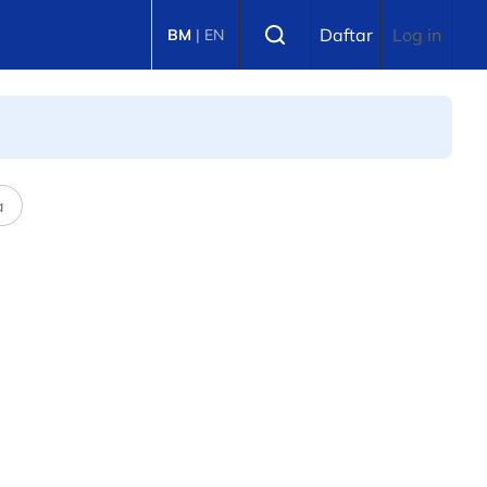
Select language
Daftar
Log in
BM
|
EN
a