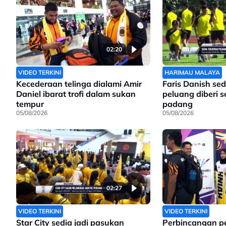
02:20
VIDEO TERKINI
HARIMAU MALAYA
Kecederaan telinga dialami Amir
Faris Danish sed
Daniel ibarat trofi dalam sukan
peluang diberi 
tempur
padang
05/08/2026
05/08/2026
02:27
VIDEO TERKINI
VIDEO TERKINI
Star City sedia jadi pasukan
Perbincangan p