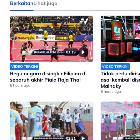
Berkaitan
Lihat juga
01:19
VIDEO TERKINI
VIDEO TERKINI
Regu negara disingkir Filipina di
Tidak perlu dir
separuh akhir Piala Raja Thai
asal kembali di
8 hours ago
Mainaky
8 hours ago
02:31