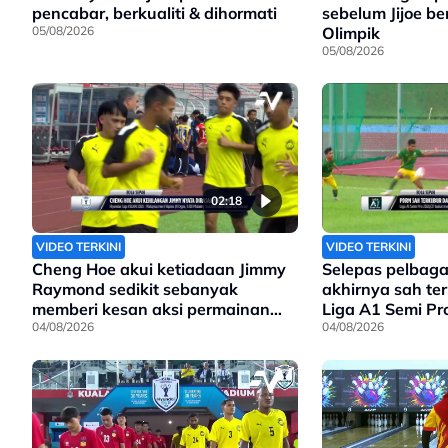
pencabar, berkualiti & dihormati
sebelum Jijoe be
05/08/2026
Olimpik
05/08/2026
02:18
VIDEO TERKINI
VIDEO TERKINI
Cheng Hoe akui ketiadaan Jimmy
Selepas pelbaga
Raymond sedikit sebanyak
akhirnya sah te
memberi kesan aksi permainan
Liga A1 Semi Pr
Harimau Malaya
04/08/2026
04/08/2026