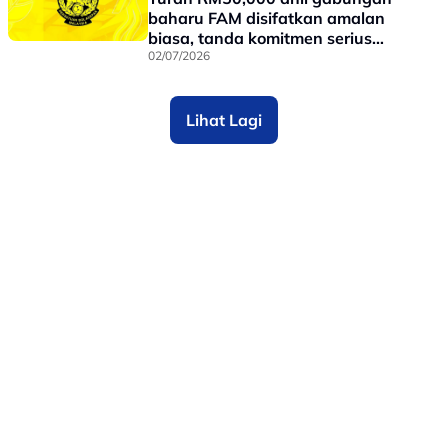
baharu FAM disifatkan amalan
biasa, tanda komitmen serius
pembangunan bola sepak
02/07/2026
Lihat Lagi