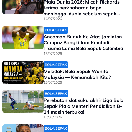
Piala Dunia 2026: Micah Richards
terima perkhabaran bapa
meninggal dunia sebelum sepak
mula England-Argentina
16/07/2026
BOLA SEPAK
Ancaman Bunuh Ke Atas Jaminton
Campaz Bangkitkan Kembali
Trauma Lama Bola Sepak Colombia
13/07/2026
BOLA SEPAK
Meledak: Bola Sepak Wanita
Malaysia — Kemanakah Kita?
13/07/2026
BOLA SEPAK
Perebutan slot suku akhir Liga Bola
Sepak Piala Menteri Pendidikan B-
14 masih terbuka!
12/07/2026
BOLA SEPAK