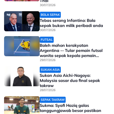
Thai
30/07/2026
BOLA SEPAK
Tebas serang Infantino: Bola
sepak bukan milik peribadi anda
30/07/2026
FUTSAL
Boleh mohon kerakyatan
Argentina -- Tular pemain futsal
wanita sepak kepala pemain
lawan dua kali
29/07/2026
SUKAN ASIA
Sukan Asia Aichi-Nagoya:
Malaysia sasar dua final sepak
takraw
28/07/2026
SEPAK TAKRAW
Sukma: Syafi Haziq galas
tanggungjawab besar pastikan